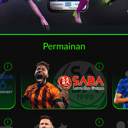
Permainan
i
i
i
i