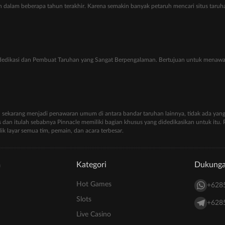
kan dalam beberapa tahun terakhir. Karena semakin banyak petaruh mencari situs taru
edikasi dan Pembuat Taruhan yang Sangat Berpengalaman. Bertujuan untuk menawa
 sekarang menjadi penawaran umum di antara bandar taruhan lainnya, tidak ada yang
 dan itulah sebabnya Pinnacle memiliki bagian khusus yang didedikasikan untuk itu
k layar semua tim, pemain, dan acara terbesar.
m
Kategori
Dukung
Hot Games
+628
Slots
+628
Live Casino