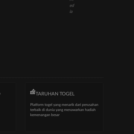
O
TARUHAN TOGEL
Platform togel yang menarik dari perusahan
terbaik di dunia yang menawarkan hadiah
kemenangan besar