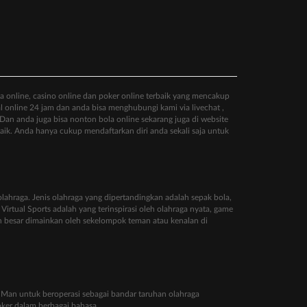
la online, casino online dan poker online terbaik yang mencakup
al online 24 jam dan anda bisa menghubungi kami via livechat ,
n anda juga bisa nonton bola online sekarang juga di website
ik. Anda hanya cukup mendaftarkan diri anda sekali saja untuk
olahraga. Jenis olahraga yang dipertandingkan adalah sepak bola,
Virtual Sports adalah yang terinspirasi oleh olahraga nyata, game
an besar dimainkan oleh sekelompok teman atau kenalan di
 of Man untuk beroperasi sebagai bandar taruhan olahraga
oker dalam berbagai bahasa.