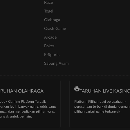
Race
Togel
Olahraga
Crash Game
Arcade
Poker
E-Sports
Sabung Ayam
ARUHAN OLAHRAGA
TARUHAN LIVE KASIN
book Gaming Platform Terbaik
Platform Pilihan bagi perusahaan-
rkan lebih banyak game, odds yang
perusahaan terbaik di dunia, dengan
tinggi, dan menyediakan pilihan yang
pilihan variasi game terbanyak
banyak untuk pemain.