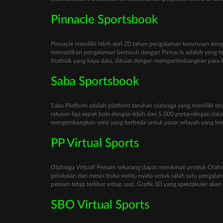
Pinnacle Sportsbook
Pinnacle memiliki lebih dari 20 tahun pengalaman berurusan den
memastikan pengalaman bertaruh dengan Pinnacle adalah yang terb
Statistik yang kaya data, dibuat dengan mempertimbangkan para
Saba Sportsbook
Saba Platform adalah platform taruhan olahraga yang memiliki ting
ratusan liga sepak bola dengan lebih dari 5.000 pertandingan da
mengembangkan versi yang berbeda untuk pasar wilayah yang berb
PP Virtual Sports
Olahraga Virtual! Pemain sekarang dapat menikmati produk Olahrag
pelokalan dan mesin fisika waktu nyata untuk salah satu pengalam
pemain tetap terlibat setiap saat. Grafik 3D yang spektakuler ak
SBO Virtual Sports