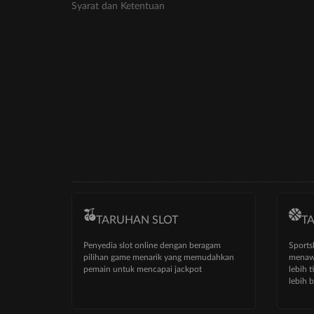
Syarat dan Ketentuan
TARUHAN SLOT
T
Penyedia slot online dengan beragam
Sports
pilihan game menarik yang memudahkan
menawa
pemain untuk mencapai jackpot
lebih 
lebih 