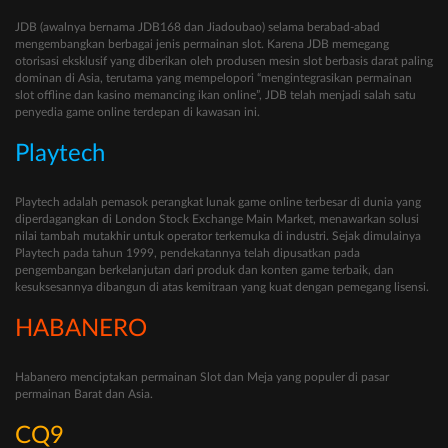
JDB (awalnya bernama JDB168 dan Jiadoubao) selama berabad-abad
mengembangkan berbagai jenis permainan slot. Karena JDB memegang
otorisasi eksklusif yang diberikan oleh produsen mesin slot berbasis darat paling
dominan di Asia, terutama yang mempelopori “mengintegrasikan permainan
slot offline dan kasino memancing ikan online”, JDB telah menjadi salah satu
penyedia game online terdepan di kawasan ini.
Playtech
Playtech adalah pemasok perangkat lunak game online terbesar di dunia yang
diperdagangkan di London Stock Exchange Main Market, menawarkan solusi
nilai tambah mutakhir untuk operator terkemuka di industri. Sejak dimulainya
Playtech pada tahun 1999, pendekatannya telah dipusatkan pada
pengembangan berkelanjutan dari produk dan konten game terbaik, dan
kesuksesannya dibangun di atas kemitraan yang kuat dengan pemegang lisensi.
HABANERO
Habanero menciptakan permainan Slot dan Meja yang populer di pasar
permainan Barat dan Asia.
CQ9