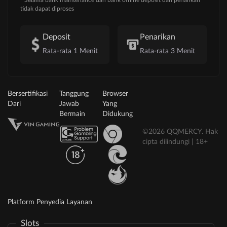
* Selama bank maintenance dan bank offline deposit dan penarikan
tidak dapat diproses
Deposit
Penarikan
Rata-rata 1 Menit
Rata-rata 3 Menit
Bersertifikasi
Tanggung
Browser
Dari
Jawab
Yang
Bermain
Didukung
©2026 QQMERCY. Hak
cipta dilindungi | 18+
Platform Penyedia Layanan
Slots