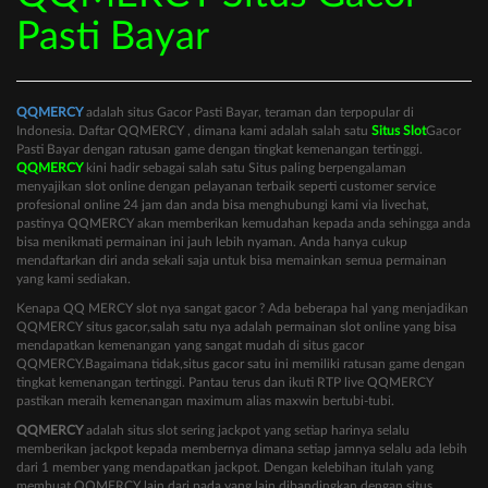
Pasti Bayar
QQMERCY
adalah situs Gacor Pasti Bayar, teraman dan terpopular di
Indonesia. Daftar QQMERCY , dimana kami adalah salah satu
Situs Slot
Gacor
Pasti Bayar dengan ratusan game dengan tingkat kemenangan tertinggi.
QQMERCY
kini hadir sebagai salah satu Situs paling berpengalaman
menyajikan slot online dengan pelayanan terbaik seperti customer service
profesional online 24 jam dan anda bisa menghubungi kami via livechat,
pastinya QQMERCY akan memberikan kemudahan kepada anda sehingga anda
bisa menikmati permainan ini jauh lebih nyaman. Anda hanya cukup
mendaftarkan diri anda sekali saja untuk bisa memainkan semua permainan
yang kami sediakan.
Kenapa QQ MERCY slot nya sangat gacor ? Ada beberapa hal yang menjadikan
QQMERCY situs gacor,salah satu nya adalah permainan slot online yang bisa
mendapatkan kemenangan yang sangat mudah di situs gacor
QQMERCY.Bagaimana tidak,situs gacor satu ini memiliki ratusan game dengan
tingkat kemenangan tertinggi. Pantau terus dan ikuti RTP live QQMERCY
pastikan meraih kemenangan maximum alias maxwin bertubi-tubi.
QQMERCY
adalah situs slot sering jackpot yang setiap harinya selalu
memberikan jackpot kepada membernya dimana setiap jamnya selalu ada lebih
dari 1 member yang mendapatkan jackpot. Dengan kelebihan itulah yang
membuat QQMERCY lain dari pada yang lain dibandingkan dengan situs