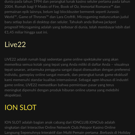
dunia pada tahun 1994 dan perangkat lunak kasino seluler pertama pada tahun
2004. Rumah bagi 9 Masks of Fire, Book of Oz, Immortal Romance™ dan
permainan epik lainnya, belum lagi blockbuster bermerek seperti Jurassic
World™, Game of Thrones™ dan Lara Croft®, Microgaming meluncurkan judul
baru setiap bulan di desktop dan seluler. Tahukah anda Bahwa jackpot
progresif Microgaming adalah yang terbesar di dunia, telah membayar lebih dari
€1,45 miliar hingga saat ini.
Live22
LIVE22 adalah rumah bagi sederetan game online spektakuler yang akan
memeriksa semua kotak yang tepat yang Anda miliki di daftar Anda – visualnya
tepat sasaran, antarmuka pengguna sangat dapat disesuaikan dengan preferensi
individu, gameplay online sangat menarik, dan perangkat lunak game eksklusif
kami memenuhi standar kualitas internasional. Sebagai agen khusus di industri
game online, LIVE22 memastikan bahwa permintaan pasar yang terus
meningkat dipenuhi dengan produk hiburan online utama yang melebihi
ekspektasi.
ION SLOT
ION SLOT adalah bagian anak cabang dari IONCLUB.IONClub adalah
singkatan dari Interactive Online Network Club.Pelopor Kasino Online
Langsung Sepenuhnya Interaktif dan Multi Pemain pertama .Berbasis di Holiday