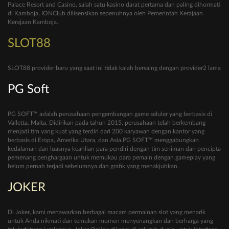
Palace Resort and Casino, salah satu kasino darat pertama dan paling dihormati
di Kamboja, IONClub dilisensikan sepenuhnya oleh Pemerintah Kerajaan
Kerajaan Kamboja.
SLOT88
SLOT88 provider baru yang saat ini tidak kalah bersaing dengan provider2 lama
PG Soft
PG SOFT™ adalah perusahaan pengembangan game seluler yang berbasis di
Valletta, Malta. Didirikan pada tahun 2015, perusahaan telah berkembang
menjadi tim yang kuat yang terdiri dari 200 karyawan dengan kantor yang
berbasis di Eropa, Amerika Utara, dan Asia.PG SOFT™ menggabungkan
kedalaman dan luasnya keahlian para pendiri dengan tim seniman dan pencipta
pemenang penghargaan untuk memukau para pemain dengan gameplay yang
belum pernah terjadi sebelumnya dan grafik yang menakjubkan.
JOKER
Di Joker, kami menawarkan berbagai macam permainan slot yang menarik
untuk Anda nikmati dan temukan momen menyenangkan dan berharga yang