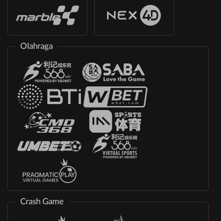
Olahraga
Crash Game