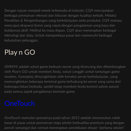
Dengan tujuan menjadi merek terkemuka di industri, CQ9 menciptakan
berbagai permainan rekreasi dan hiburan dengan kualitas terbaik. Melalui
Penelitian & Pengembangan yang berkelanjutan serta produksi, CQ9 mampu
mencapai ekspansi bisnis yang cepat dengan pengalaman yang kaya dan
kolaborasi aktif. Melihat ke masa depan, CQ9 akan menerapkan berbagai
teknologi dan data, Untuk memperkaya pasar dan memenuhi berbagai
kebutuhan pelanggan.
Play n GO
OMNY© adalah solusi game berbasis server yang dirancang dan dikembangkan
oleh Play'n GO untuk memberi Anda, solusi canggih untuk tantangan game
modern. Gameplay dimungkinkan oleh koneksi server berkelanjutan, yang
memungkinkan beberapa terminal game terhubung ke server yang sama dari
beberapa lokasi berbeda, sambil tetap memberi Anda kontrol admin penuh
pada semua aspek pengalaman bermain game.
OneTouch
OneTouch memulai operasinya pada tahun 2015 setelah menemukan celah
besar di pasar untuk permainan meja seluler berkualitas premium yang dengan
penuh semangat dan cermat menerapkan pendekatan desain "pertama seluler".