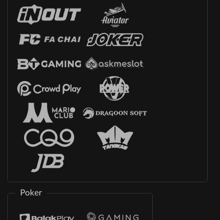
Poker