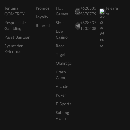
Tentang
Promosi
Hot
+628535
Telegra
QQMERCY
Games
5878779
m
Loyalty
Responsible
Slots
+628537
Referral
Gambling
1235408
Live
Pusat Bantuan
Casino
Syarat dan
Race
Ketentuan
Togel
Olahraga
Crash
Game
Arcade
Poker
E-Sports
Sabung
Ayam