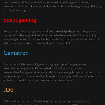
untuk memenuhi beragam kebiasaan permainan pelanggan dan terus
memperbarui diri untuk memenuhi kebutuhan budaya keanggotaan global yang
terus berkembang.
Spadegaming
Sebagai perusahaan yang berbasis di Asia, kreasi Spadegaming mengandung
budaya dan elemen global, terutama game bertema Asia khas Spadegaming
yang sangat cocok di platform seluler dan desktop dengan grafis memukau dan
efek suara menakjubkan untuk kenikmatan tanpa akhir.
Gamatron
Gamatron adalah pemasok game dan agregator platform game, yang
memberikan pengalaman iGaming berkualitas tinggi. Gamatron
mengembangkan game online yang tidak hanya menggabungkan tren terpanas,
tetapi menyusun dan memberikan konten baru yang inovatif kepada mitra
globalnya, mendistribusikan game ke pasar internasional.
JDB
JDB (awalnya bernama JDB168 dan Jiadoubao) selama berabad-abad