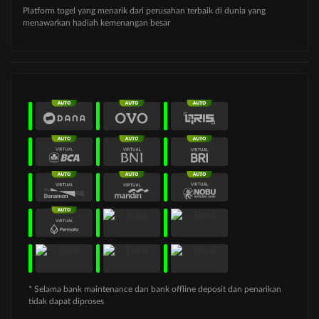
Platform togel yang menarik dari perusahan terbaik di dunia yang
menawarkan hadiah kemenangan besar
* Selama bank maintenance dan bank offline deposit dan penarikan
tidak dapat diproses