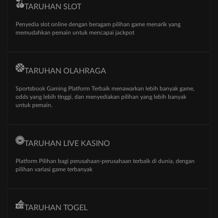
TARUHAN SLOT
Penyedia slot online dengan beragam pilihan game menarik yang
memudahkan pemain untuk mencapai jackpot
TARUHAN OLAHRAGA
Sportsbook Gaming Platform Terbaik menawarkan lebih banyak game,
odds yang lebih tinggi, dan menyediakan pilihan yang lebih banyak
untuk pemain.
TARUHAN LIVE KASINO
Platform Pilihan bagi perusahaan-perusahaan terbaik di dunia, dengan
pilihan variasi game terbanyak
TARUHAN TOGEL