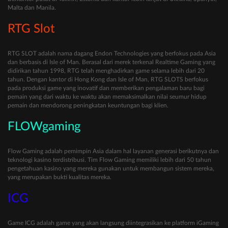
Malta dan Manila.
RTG Slot
RTG SLOT adalah nama dagang Endon Technologies yang berfokus pada Asia
dan berbasis di Isle of Man. Berasal dari merek terkenal Realtime Gaming yang
didirikan tahun 1998, RTG telah menghadirkan game selama lebih dari 20
tahun. Dengan kantor di Hong Kong dan Isle of Man, RTG SLOTS berfokus
pada produksi game yang inovatif dan memberikan pengalaman baru bagi
pemain yang dari waktu ke waktu akan memaksimalkan nilai seumur hidup
pemain dan mendorong peningkatan keuntungan bagi klien.
FLOWgaming
Flow Gaming adalah pemimpin Asia dalam hal layanan generasi berikutnya dan
teknologi kasino terdistribusi. Tim Flow Gaming memiliki lebih dari 50 tahun
pengetahuan kasino yang mereka gunakan untuk membangun sistem mereka,
yang merupakan bukti kualitas mereka.
ICG
Game ICG adalah game yang akan langsung diintegrasikan ke platform iGaming