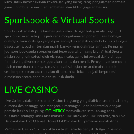
klien untuk menyingkirkan kekacauan yang mengurangi pengalaman bermain
game, membuat kemacetan tambahan, dan titik kegagalan hari ini.
Sportsbook & Virtual Sports
Sportsbook adalah jenis taruhan judi online dengan kategori olahraga. Judi
sportbook salah satu jenis judi yang mengutamakan pertandingan berbagai
olahraga. Jenis olahraga yang dipertandingkan adalah sepak bola, bulu tangkis,
basket tenis, badminton dan masih banyak jenis olahraga lainnya. Permainan
judi sportbook sudah populer dari beberapa tahun yang lalu. Virtual Sports
adalah yang terinspirasi oleh olahraga nyata, game ini berasal dari olahraga
fantasi yang digambar menggunakan kertas dan pensil. Penggunaan komputer
telah mengubah olahraga fantasi ini dari sebagian besar dimainkan oleh
sekelompok teman atau kenalan di komunitas lokal menjadi berpotensi
dimainkan secara anonim dari seluruh dunia.
LIVE CASINO
Live Casino adalah permainan Kasino Langsung yang dialirkan secara real-time,
di mana dealer sungguhan mengacak, menangani, dan berinteraksi dengan
pemain Kasino Langsung.
QQ MERCY
menyediakan semua yang anda
butuhkan sehingga anda bisa mainkan Live Blackjack, Live Roulette, dan Live
Baccarat dan Live Ultimate Texas Hold'em dari kenyamanan rumah Anda.
Permainan Casino Online waktu ini telah tersedia banyak di Agen Casino di