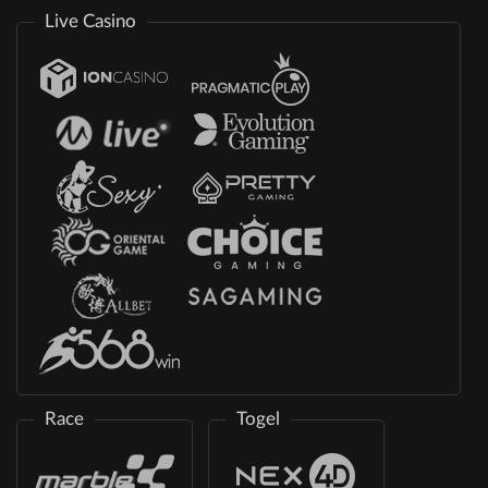
Live Casino
Race
Togel