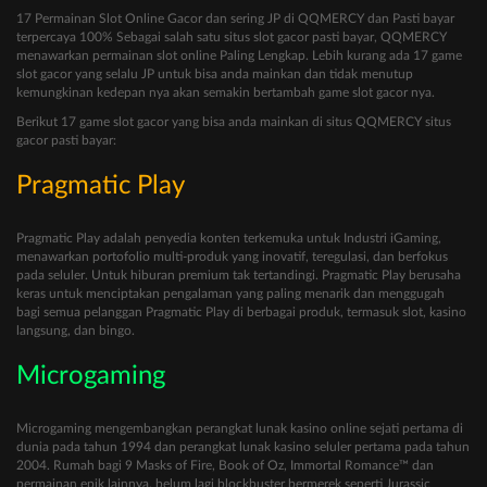
17 Permainan Slot Online Gacor dan sering JP di QQMERCY dan Pasti bayar
terpercaya 100% Sebagai salah satu situs slot gacor pasti bayar, QQMERCY
menawarkan permainan slot online Paling Lengkap. Lebih kurang ada 17 game
slot gacor yang selalu JP untuk bisa anda mainkan dan tidak menutup
kemungkinan kedepan nya akan semakin bertambah game slot gacor nya.
Berikut 17 game slot gacor yang bisa anda mainkan di situs QQMERCY situs
gacor pasti bayar:
Pragmatic Play
Pragmatic Play adalah penyedia konten terkemuka untuk Industri iGaming,
menawarkan portofolio multi-produk yang inovatif, teregulasi, dan berfokus
pada seluler. Untuk hiburan premium tak tertandingi. Pragmatic Play berusaha
keras untuk menciptakan pengalaman yang paling menarik dan menggugah
bagi semua pelanggan Pragmatic Play di berbagai produk, termasuk slot, kasino
langsung, dan bingo.
Microgaming
Microgaming mengembangkan perangkat lunak kasino online sejati pertama di
dunia pada tahun 1994 dan perangkat lunak kasino seluler pertama pada tahun
2004. Rumah bagi 9 Masks of Fire, Book of Oz, Immortal Romance™ dan
permainan epik lainnya, belum lagi blockbuster bermerek seperti Jurassic