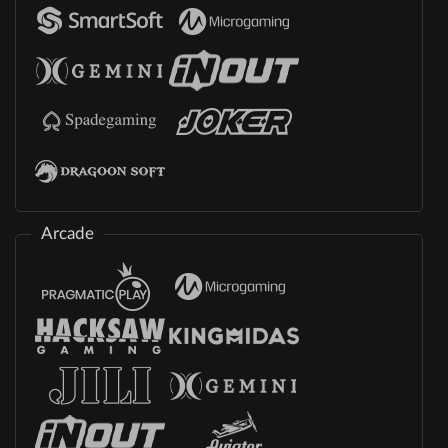
Arcade