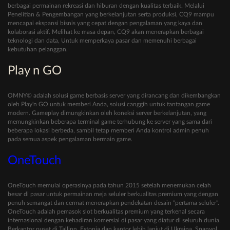
berbagai permainan rekreasi dan hiburan dengan kualitas terbaik. Melalui
Penelitian & Pengembangan yang berkelanjutan serta produksi, CQ9 mampu
mencapai ekspansi bisnis yang cepat dengan pengalaman yang kaya dan
kolaborasi aktif. Melihat ke masa depan, CQ9 akan menerapkan berbagai
teknologi dan data, Untuk memperkaya pasar dan memenuhi berbagai
kebutuhan pelanggan.
Play n GO
OMNY© adalah solusi game berbasis server yang dirancang dan dikembangkan
oleh Play'n GO untuk memberi Anda, solusi canggih untuk tantangan game
modern. Gameplay dimungkinkan oleh koneksi server berkelanjutan, yang
memungkinkan beberapa terminal game terhubung ke server yang sama dari
beberapa lokasi berbeda, sambil tetap memberi Anda kontrol admin penuh
pada semua aspek pengalaman bermain game.
OneTouch
OneTouch memulai operasinya pada tahun 2015 setelah menemukan celah
besar di pasar untuk permainan meja seluler berkualitas premium yang dengan
penuh semangat dan cermat menerapkan pendekatan desain "pertama seluler".
OneTouch adalah pemasok slot berkualitas premium yang terkenal secara
internasional dengan kehadiran komersial di pasar yang diatur di seluruh dunia.
Berkantor pusat di Tallinn, Estonia dan kantor lebih lanjut di Ukraina, Spanyol,