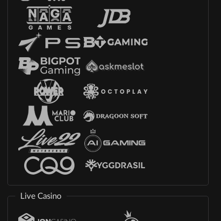
Live Casino