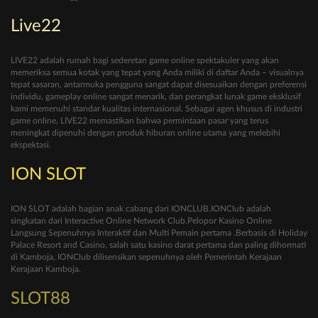
Live22
LIVE22 adalah rumah bagi sederetan game online spektakuler yang akan
memeriksa semua kotak yang tepat yang Anda miliki di daftar Anda – visualnya
tepat sasaran, antarmuka pengguna sangat dapat disesuaikan dengan preferensi
individu, gameplay online sangat menarik, dan perangkat lunak game eksklusif
kami memenuhi standar kualitas internasional. Sebagai agen khusus di industri
game online, LIVE22 memastikan bahwa permintaan pasar yang terus
meningkat dipenuhi dengan produk hiburan online utama yang melebihi
ekspektasi.
ION SLOT
ION SLOT adalah bagian anak cabang dari IONCLUB.IONClub adalah
singkatan dari Interactive Online Network Club.Pelopor Kasino Online
Langsung Sepenuhnya Interaktif dan Multi Pemain pertama .Berbasis di Holiday
Palace Resort and Casino, salah satu kasino darat pertama dan paling dihormati
di Kamboja, IONClub dilisensikan sepenuhnya oleh Pemerintah Kerajaan
Kerajaan Kamboja.
SLOT88