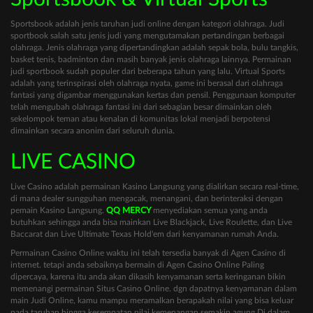
Sportsbook adalah jenis taruhan judi online dengan kategori olahraga. Judi
sportbook salah satu jenis judi yang mengutamakan pertandingan berbagai
olahraga. Jenis olahraga yang dipertandingkan adalah sepak bola, bulu tangkis,
basket tenis, badminton dan masih banyak jenis olahraga lainnya. Permainan
judi sportbook sudah populer dari beberapa tahun yang lalu. Virtual Sports
adalah yang terinspirasi oleh olahraga nyata, game ini berasal dari olahraga
fantasi yang digambar menggunakan kertas dan pensil. Penggunaan komputer
telah mengubah olahraga fantasi ini dari sebagian besar dimainkan oleh
sekelompok teman atau kenalan di komunitas lokal menjadi berpotensi
dimainkan secara anonim dari seluruh dunia.
LIVE CASINO
Live Casino adalah permainan Kasino Langsung yang dialirkan secara real-time,
di mana dealer sungguhan mengacak, menangani, dan berinteraksi dengan
pemain Kasino Langsung.
QQ MERCY
menyediakan semua yang anda
butuhkan sehingga anda bisa mainkan Live Blackjack, Live Roulette, dan Live
Baccarat dan Live Ultimate Texas Hold'em dari kenyamanan rumah Anda.
Permainan Casino Online waktu ini telah tersedia banyak di Agen Casino di
internet. tetapi anda sebaiknya bermain di Agen Casino Online Paling
dipercaya, karena itu anda akan dikasih kenyamanan serta keringanan bikin
memenangi permainan Situs Casino Online. dgn dapatnya kenyamanan dalam
main Judi Online, kamu mampu meramalkan berapakah nilai yang bisa keluar
pada taruhan hingga kesempatan nilai kemenangan semakin agung Di dalam