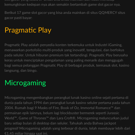
kemungkinan kedepan nya akan semakin bertambah game slot gacor nya.
Berikut 17 game slot gacor yang bisa anda mainkan di situs QQMERCY situs
gacor pasti bayar:
Pragmatic Play
Pragmatic Play adalah penyedia konten terkemuka untuk Industri iGaming,
menawarkan portofolio multi-produk yang inovatif, teregulasi, dan berfokus
pada seluler. Untuk hiburan premium tak tertandingi. Pragmatic Play berusaha
keras untuk menciptakan pengalaman yang paling menarik dan menggugah
bagi semua pelanggan Pragmatic Play di berbagai produk, termasuk slot, kasino
langsung, dan bingo.
Microgaming
Microgaming mengembangkan perangkat lunak kasino online sejati pertama di
dunia pada tahun 1994 dan perangkat lunak kasino seluler pertama pada tahun
2004. Rumah bagi 9 Masks of Fire, Book of Oz, Immortal Romance™ dan
permainan epik lainnya, belum lagi blockbuster bermerek seperti Jurassic
World™, Game of Thrones™ dan Lara Croft®, Microgaming meluncurkan judul
baru setiap bulan di desktop dan seluler. Tahukah anda Bahwa jackpot
progresif Microgaming adalah yang terbesar di dunia, telah membayar lebih dari
€1,45 miliar hingga saat ini.