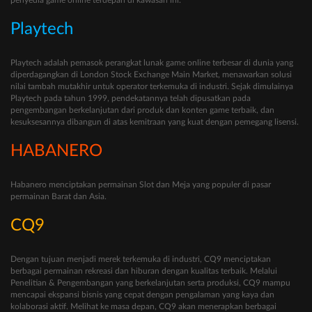
Playtech
Playtech adalah pemasok perangkat lunak game online terbesar di dunia yang
diperdagangkan di London Stock Exchange Main Market, menawarkan solusi
nilai tambah mutakhir untuk operator terkemuka di industri. Sejak dimulainya
Playtech pada tahun 1999, pendekatannya telah dipusatkan pada
pengembangan berkelanjutan dari produk dan konten game terbaik, dan
kesuksesannya dibangun di atas kemitraan yang kuat dengan pemegang lisensi.
HABANERO
Habanero menciptakan permainan Slot dan Meja yang populer di pasar
permainan Barat dan Asia.
CQ9
Dengan tujuan menjadi merek terkemuka di industri, CQ9 menciptakan
berbagai permainan rekreasi dan hiburan dengan kualitas terbaik. Melalui
Penelitian & Pengembangan yang berkelanjutan serta produksi, CQ9 mampu
mencapai ekspansi bisnis yang cepat dengan pengalaman yang kaya dan
kolaborasi aktif. Melihat ke masa depan, CQ9 akan menerapkan berbagai