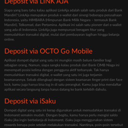
Deposit via LINK AJA
Siapa yang baru tahu kalau aplikasi LinkAja adalah salah satu produk dari Bank
Mandiri? LinkAja merupakan produk e-wallet dari sinergi beberapa perusahaan
Indonesia, yaitu HIMBARA (Himpunan Bank Milik Negara – termasuk Bank
Mandiri), Telkomsel, dan Pertamina. Aplikasi ini salah satu pionerr dari e-wallet
yang ada di Indonesia. LinkAja juga mempunyai beragam fitur yang
memudahkan transaksi digital, mulai dari pembayaran tagihan hingga belanja
online.
Deposit via OCTO Go Mobile
Aplikasi dompet digital yang satu ini mungkin masih belum familier bagi
sebagian orang. Namun, siapa sangka kalau produk dari Bank CIMB Niaga ini
menempati posisi kelima dengan pengguna aktif terbanyak. Tak hanya
memudahkan transaksi digital, e-wallet yang satu ini juga terjamin
keamanannya. Sebab dilengkapi dengan sistem keamanan finger print dan face
lock, kamu juga hanya bisa log in di satu perangkat. Kamu juga bisa mendaftar
aplikasi secara langsung tanpa harus datang ke bank terlebih dahulu.
Deposit via iSaku
Dompet digital yang satu ini kerap digunakan untuk memudahkan transaksi di
Indomaret semakin mudah. Dengan begitu, kamu hanya perlu mengisi saldo
iSaku jika ingin berbelanja di Indomaret. iSaku juga menggunakan sistem
rewards berupa poin setelah melakukan transaksi. Nantinya, poin-poin tersebut