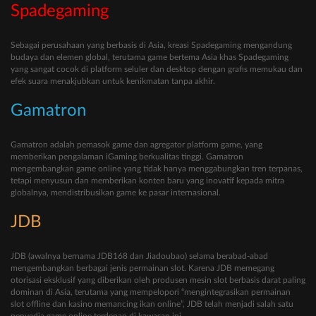
Spadegaming
Sebagai perusahaan yang berbasis di Asia, kreasi Spadegaming mengandung
budaya dan elemen global, terutama game bertema Asia khas Spadegaming
yang sangat cocok di platform seluler dan desktop dengan grafis memukau dan
efek suara menakjubkan untuk kenikmatan tanpa akhir.
Gamatron
Gamatron adalah pemasok game dan agregator platform game, yang
memberikan pengalaman iGaming berkualitas tinggi. Gamatron
mengembangkan game online yang tidak hanya menggabungkan tren terpanas,
tetapi menyusun dan memberikan konten baru yang inovatif kepada mitra
globalnya, mendistribusikan game ke pasar internasional.
JDB
JDB (awalnya bernama JDB168 dan Jiadoubao) selama berabad-abad
mengembangkan berbagai jenis permainan slot. Karena JDB memegang
otorisasi eksklusif yang diberikan oleh produsen mesin slot berbasis darat paling
dominan di Asia, terutama yang mempelopori “mengintegrasikan permainan
slot offline dan kasino memancing ikan online”, JDB telah menjadi salah satu
penyedia game online terdepan di kawasan ini.