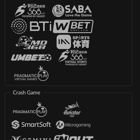
Crash Game