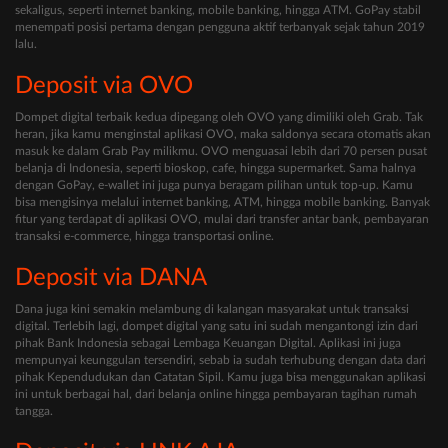
sekaligus, seperti internet banking, mobile banking, hingga ATM. GoPay stabil
menempati posisi pertama dengan pengguna aktif terbanyak sejak tahun 2019
lalu.
Deposit via OVO
Dompet digital terbaik kedua dipegang oleh OVO yang dimiliki oleh Grab. Tak
heran, jika kamu menginstal aplikasi OVO, maka saldonya secara otomatis akan
masuk ke dalam Grab Pay milikmu. OVO menguasai lebih dari 70 persen pusat
belanja di Indonesia, seperti bioskop, cafe, hingga supermarket. Sama halnya
dengan GoPay, e-wallet ini juga punya beragam pilihan untuk top-up. Kamu
bisa mengisinya melalui internet banking, ATM, hingga mobile banking. Banyak
fitur yang terdapat di aplikasi OVO, mulai dari transfer antar bank, pembayaran
transaksi e-commerce, hingga transportasi online.
Deposit via DANA
Dana juga kini semakin melambung di kalangan masyarakat untuk transaksi
digital. Terlebih lagi, dompet digital yang satu ini sudah mengantongi izin dari
pihak Bank Indonesia sebagai Lembaga Keuangan Digital. Aplikasi ini juga
mempunyai keunggulan tersendiri, sebab ia sudah terhubung dengan data dari
pihak Kependudukan dan Catatan Sipil. Kamu juga bisa menggunakan aplikasi
ini untuk berbagai hal, dari belanja online hingga pembayaran tagihan rumah
tangga.