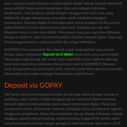
atau yang bisa disebut dengan dompet digital adalah sebuah layanan elektronik
yang memiliki fungsi untuk menyimpan data serta sebagai instrumen
pembayaran. Cara kerjanya adalah dengan menggunakan kartu atau uang
elektronik, hingga menampung uang serta untuk melakukan beragam
pembayaran. Dompet digital ini bisa digunakan untuk beragam hal khususnya
dalam transfer ke antar rekening dan antar bank. Transaksi apa saja bisa
dilakukan secara online atau digital. Menyimpan uang pun juga bisa dilakukan
dengan e-wallet ini. Ada banyak kemudahan di dalam dompet digital. Siapa saja
bisa menggunakannya, caranya mudah dan sangat sederhana.
QQMERCY kini menambah fitur deposit untuk memudahkan para pemain
dengan bebas melakukan
Deposit via E-Wallet
untuk anda yang saat ini saldo
rekeningnya lagi kosong. jadi untuk anda yang tidak punya saldo di rekening
bank anda masih bisa melakukan deposit dan main di QQMERCY. Biarpun
anda mengunakan punya kenalan anda, transaksi anda tidak akan kami persulit,
dikarenakan kami selalu menjaga kenyamanan member kami.
Deposit via GOPAY
Tak hanya sukses di transportasi online, GoJek juga sukses dengan layanan e-
walletnya, yakni GoPay. Sudah mengantongi izin resmi dari Bank Indonesia,
dompet digital ini memudahkan kamu dalam bertransaksi digital. Mulai dari
transportasi online, pemesanan makanan, pengisian pulsa, pembayaran tagihan,
hingga jasa pengiriman. Kamu bisa melakukan top-up dengan beberapa metode
sekaligus, seperti internet banking, mobile banking, hingga ATM. GoPay stabil
menempati posisi pertama dengan pengguna aktif terbanyak sejak tahun 2019