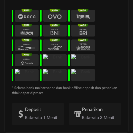
* Selama bank maintenance dan bank offline deposit dan penarikan
tidak dapat diproses
Deposit
Penarikan
Rata-rata 1 Menit
Rata-rata 3 Menit