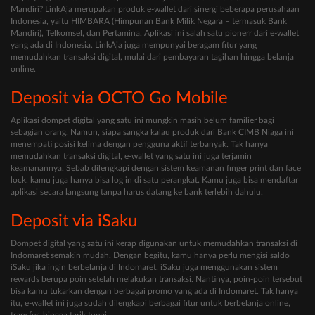
Mandiri? LinkAja merupakan produk e-wallet dari sinergi beberapa perusahaan
Indonesia, yaitu HIMBARA (Himpunan Bank Milik Negara – termasuk Bank
Mandiri), Telkomsel, dan Pertamina. Aplikasi ini salah satu pionerr dari e-wallet
yang ada di Indonesia. LinkAja juga mempunyai beragam fitur yang
memudahkan transaksi digital, mulai dari pembayaran tagihan hingga belanja
online.
Deposit via OCTO Go Mobile
Aplikasi dompet digital yang satu ini mungkin masih belum familier bagi
sebagian orang. Namun, siapa sangka kalau produk dari Bank CIMB Niaga ini
menempati posisi kelima dengan pengguna aktif terbanyak. Tak hanya
memudahkan transaksi digital, e-wallet yang satu ini juga terjamin
keamanannya. Sebab dilengkapi dengan sistem keamanan finger print dan face
lock, kamu juga hanya bisa log in di satu perangkat. Kamu juga bisa mendaftar
aplikasi secara langsung tanpa harus datang ke bank terlebih dahulu.
Deposit via iSaku
Dompet digital yang satu ini kerap digunakan untuk memudahkan transaksi di
Indomaret semakin mudah. Dengan begitu, kamu hanya perlu mengisi saldo
iSaku jika ingin berbelanja di Indomaret. iSaku juga menggunakan sistem
rewards berupa poin setelah melakukan transaksi. Nantinya, poin-poin tersebut
bisa kamu tukarkan dengan berbagai promo yang ada di Indomaret. Tak hanya
itu, e-wallet ini juga sudah dilengkapi berbagai fitur untuk berbelanja online,