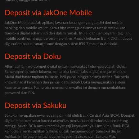
transfer, hingga tarik tunai.
Deposit via JakOne Mobile
JakOne Mobile adalah aplikasi layanan keuangan yang terdiri dari mobile
banking dan mobile wallet. Kamu bisa menggunakannya untuk melakukan
transaksi digital sehari-hari dari dalam rumah. Mulai dari pembayaran tagihan,
mobile banking, hingga berbelanja online. Produk keluaran Bank DKI ini dapat
digunakan baik di smartphone dengan sistem iOS 7 maupun Android.
Deposit via Doku
Alternatif lainnya dompet digital untuk masyarakat Indonesia adalah Doku.
Sama seperti produk lainnya, kamu bisa bertansaksi digital dengan mudah.
Mulai dari bayar tagihan bulanan, beli pulsa, hingga belanja online. Tak perlu
khawatir soal kemanan dan privasi data, sebab Doku menggunakan sistem
keamanan ganda. Kamu bisa mengunci e-wallet ini dengan menambahkan
password dan PIN.
Deposit via Sakuku
Sakuku merupakan e-wallet yang dimiliki oleh Bank Central Asia (BCA). Dompet
digital ini cukup besar karena mayoritas perusahaan di Indonesia cenderung
menggunakan BCA untuk membayar gaji karyawannya. Untuk itu, Bank BCA
kemudian merilis aplikasi Sakuku untuk mempermudah transaksi digital.
Aplikasi ini terbagi menjadi dua jenis, yakni Sakuku dan Sakuku Plus.