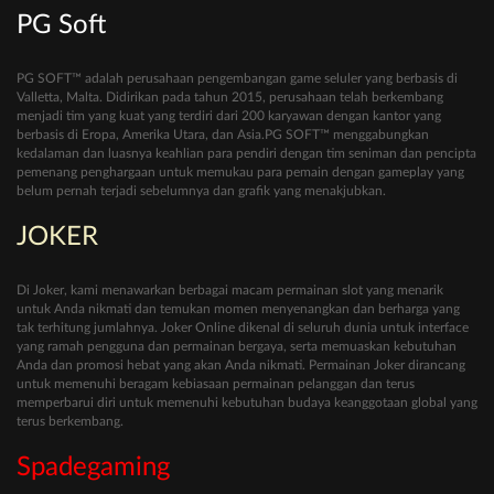
PG Soft
PG SOFT™ adalah perusahaan pengembangan game seluler yang berbasis di
Valletta, Malta. Didirikan pada tahun 2015, perusahaan telah berkembang
menjadi tim yang kuat yang terdiri dari 200 karyawan dengan kantor yang
berbasis di Eropa, Amerika Utara, dan Asia.PG SOFT™ menggabungkan
kedalaman dan luasnya keahlian para pendiri dengan tim seniman dan pencipta
pemenang penghargaan untuk memukau para pemain dengan gameplay yang
belum pernah terjadi sebelumnya dan grafik yang menakjubkan.
JOKER
Di Joker, kami menawarkan berbagai macam permainan slot yang menarik
untuk Anda nikmati dan temukan momen menyenangkan dan berharga yang
tak terhitung jumlahnya. Joker Online dikenal di seluruh dunia untuk interface
yang ramah pengguna dan permainan bergaya, serta memuaskan kebutuhan
Anda dan promosi hebat yang akan Anda nikmati. Permainan Joker dirancang
untuk memenuhi beragam kebiasaan permainan pelanggan dan terus
memperbarui diri untuk memenuhi kebutuhan budaya keanggotaan global yang
terus berkembang.
Spadegaming