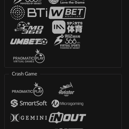
Crash Game