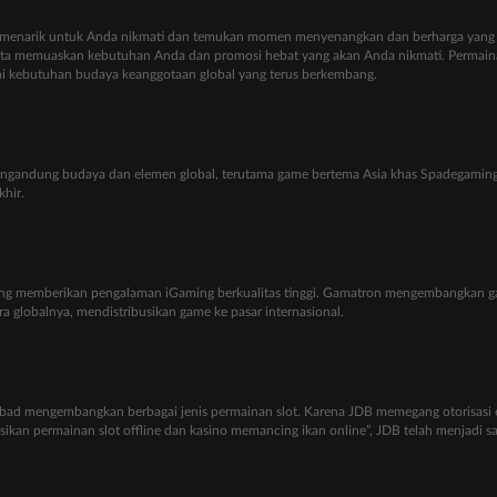
menarik untuk Anda nikmati dan temukan momen menyenangkan dan berharga yang tak
erta memuaskan kebutuhan Anda dan promosi hebat yang akan Anda nikmati. Permai
i kebutuhan budaya keanggotaan global yang terus berkembang.
engandung budaya dan elemen global, terutama game bertema Asia khas Spadegaming y
hir.
ng memberikan pengalaman iGaming berkualitas tinggi. Gamatron mengembangkan gam
 globalnya, mendistribusikan game ke pasar internasional.
d mengembangkan berbagai jenis permainan slot. Karena JDB memegang otorisasi eksk
ikan permainan slot offline dan kasino memancing ikan online”, JDB telah menjadi sa