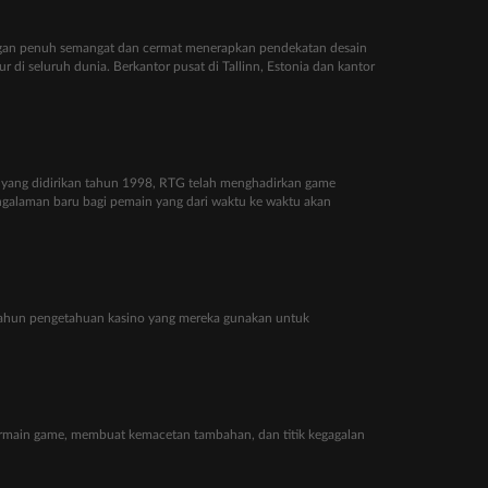
ngan penuh semangat dan cermat menerapkan pendekatan desain
 di seluruh dunia. Berkantor pusat di Tallinn, Estonia dan kantor
g yang didirikan tahun 1998, RTG telah menghadirkan game
ngalaman baru bagi pemain yang dari waktu ke waktu akan
0 tahun pengetahuan kasino yang mereka gunakan untuk
ermain game, membuat kemacetan tambahan, dan titik kegagalan