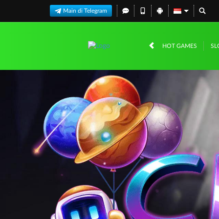
Main di Telegram
HOT GAMES
SL