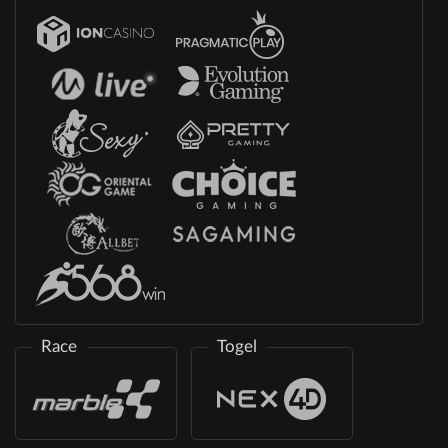
Race
Togel