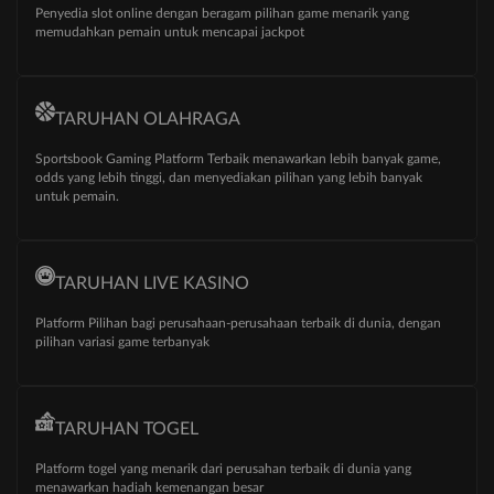
Penyedia slot online dengan beragam pilihan game menarik yang
memudahkan pemain untuk mencapai jackpot
TARUHAN OLAHRAGA
Sportsbook Gaming Platform Terbaik menawarkan lebih banyak game,
odds yang lebih tinggi, dan menyediakan pilihan yang lebih banyak
untuk pemain.
TARUHAN LIVE KASINO
Platform Pilihan bagi perusahaan-perusahaan terbaik di dunia, dengan
pilihan variasi game terbanyak
TARUHAN TOGEL
Platform togel yang menarik dari perusahan terbaik di dunia yang
menawarkan hadiah kemenangan besar