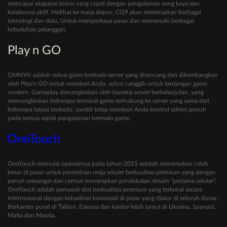
mencapai ekspansi bisnis yang cepat dengan pengalaman yang kaya dan
kolaborasi aktif. Melihat ke masa depan, CQ9 akan menerapkan berbagai
teknologi dan data, Untuk memperkaya pasar dan memenuhi berbagai
kebutuhan pelanggan.
Play n GO
OMNY© adalah solusi game berbasis server yang dirancang dan dikembangkan
oleh Play'n GO untuk memberi Anda, solusi canggih untuk tantangan game
modern. Gameplay dimungkinkan oleh koneksi server berkelanjutan, yang
memungkinkan beberapa terminal game terhubung ke server yang sama dari
beberapa lokasi berbeda, sambil tetap memberi Anda kontrol admin penuh
pada semua aspek pengalaman bermain game.
OneTouch
OneTouch memulai operasinya pada tahun 2015 setelah menemukan celah
besar di pasar untuk permainan meja seluler berkualitas premium yang dengan
penuh semangat dan cermat menerapkan pendekatan desain "pertama seluler".
OneTouch adalah pemasok slot berkualitas premium yang terkenal secara
internasional dengan kehadiran komersial di pasar yang diatur di seluruh dunia.
Berkantor pusat di Tallinn, Estonia dan kantor lebih lanjut di Ukraina, Spanyol,
Malta dan Manila.