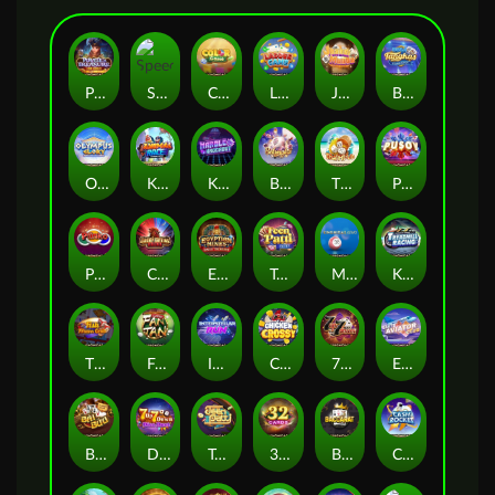
Pirate's Tresure
Speedy Andar Bahar
Colour Game
Ladder Game
Jhandi Munda
Bola Tangkas
Olympus Glory
KM Virtual Animal Race
KM Marble Knockout
Belangkai 2
Thai Hi Lo 2
Pusoy
Plinko
Cockfighting Arena
Egyptian Mines
Teen Patti Blitz
Max Keno
KM Virtual Treadmill Racing
Thai Fish Prawn Crab
Fan Tan Classic
Interstellar Run
Chicken Crossy
7 Up 7 Down Rush
Elite Aviator Club
Bai Buu
Dice Duet
Teen Patti
32 Cards
Baccarat
Cash Rocket