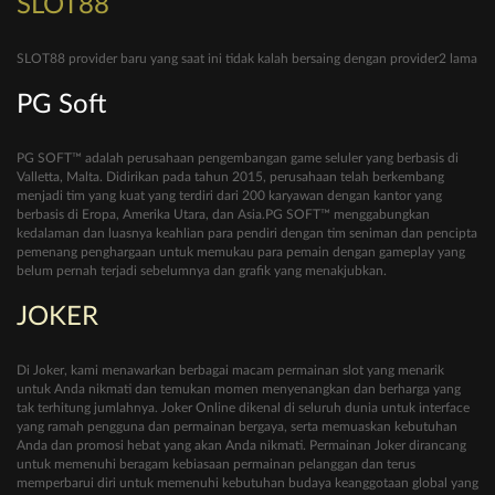
SLOT88
SLOT88 provider baru yang saat ini tidak kalah bersaing dengan provider2 lama
PG Soft
PG SOFT™ adalah perusahaan pengembangan game seluler yang berbasis di
Valletta, Malta. Didirikan pada tahun 2015, perusahaan telah berkembang
menjadi tim yang kuat yang terdiri dari 200 karyawan dengan kantor yang
berbasis di Eropa, Amerika Utara, dan Asia.PG SOFT™ menggabungkan
kedalaman dan luasnya keahlian para pendiri dengan tim seniman dan pencipta
pemenang penghargaan untuk memukau para pemain dengan gameplay yang
belum pernah terjadi sebelumnya dan grafik yang menakjubkan.
JOKER
Di Joker, kami menawarkan berbagai macam permainan slot yang menarik
untuk Anda nikmati dan temukan momen menyenangkan dan berharga yang
tak terhitung jumlahnya. Joker Online dikenal di seluruh dunia untuk interface
yang ramah pengguna dan permainan bergaya, serta memuaskan kebutuhan
Anda dan promosi hebat yang akan Anda nikmati. Permainan Joker dirancang
untuk memenuhi beragam kebiasaan permainan pelanggan dan terus
memperbarui diri untuk memenuhi kebutuhan budaya keanggotaan global yang