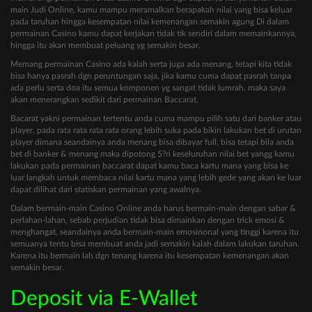
main Judi Online, kamu mampu meramalkan berapakah nilai yang bisa keluar
pada taruhan hingga kesempatan nilai kemenangan semakin agung Di dalam
permainan Casino kamu dapat kerjakan tidak tik sendiri dalam memainkannya,
hingga itu akan membuat peluang yg semakin besar.
Memang permainan Casino ada kalah serta juga ada menang, tetapi kita tidak
bisa hanya pasrah dgn peruntungan saja, jika kamu cuma dapat pasrah tanpa
ada perlu serta doa itu semua komponen yg sangat tidak lumrah. maka saya
akan menerangkan sedikit dari permainan Baccarat.
Bacarat yakni permainan tertentu anda cuma mampu pilih satu dari banker atau
player, pada rata rata rata rata orang lebih suka pada bikin lakukan bet di urutan
player dimana seandainya anda menang bisa dibayar full, bisa tetapi bila anda
bet di banker & menang maka dipotong 5?ri keseluruhan nilai bet yangg kamu
lakukan pada permainan baccarat dapat kamu baca kartu mana yang bisa ke
luar langkah untuk membaca nilai kartu mana yang lebih gede yang akan ke luar
dapat dilihat dari statiskan permainan yang awalnya.
Dalam bermain-main Casino Online anda harus bermain-main dengan sabar &
perlahan-lahan, sebab perjudian tidak bisa dimainkan dengan trick emosi &
menghangat, seandainya anda bermain-main emosinonal yang tinggi karena itu
semuanya tentu bisa membuat anda jadi semakin kalah dalam lakukan taruhan.
Karena itu bermain lah dgn tenang karena itu kesempatan kemenangan akan
semakin besar.
Deposit via E-Wallet