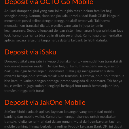
Deposit via OCTO Go Mobile
Aplikasi dompet digital yang satu ini mungkin masih belum familier bagi
sebagian orang. Namun, siapa sangka kalau produk dari Bank CIMB Niaga ini
menempati posisi kelima dengan pengguna aktif terbanyak. Tak hanya
memudahkan transaksi digital, e-wallet yang satu ini juga terjamin
keamanannya. Sebab dilengkapi dengan sistem keamanan finger print dan face
lock, kamu juga hanya bisa log in di satu perangkat. Kamu juga bisa mendaftar
aplikasi secara langsung tanpa harus datang ke bank terlebih dahulu.
Deposit via iSaku
Dompet digital yang satu ini kerap digunakan untuk memudahkan transaksi di
Indomaret semakin mudah. Dengan begitu, kamu hanya perlu mengisi saldo
iSaku jika ingin berbelanja di Indomaret. iSaku juga menggunakan sistem
rewards berupa poin setelah melakukan transaksi. Nantinya, poin-poin tersebut
bisa kamu tukarkan dengan berbagai promo yang ada di Indomaret. Tak hanya
itu, e-wallet ini juga sudah dilengkapi berbagai fitur untuk berbelanja online,
transfer, hingga tarik tunai.
Deposit via JakOne Mobile
JakOne Mobile adalah aplikasi layanan keuangan yang terdiri dari mobile
banking dan mobile wallet. Kamu bisa menggunakannya untuk melakukan
transaksi digital sehari-hari dari dalam rumah. Mulai dari pembayaran tagihan,
mobile banking, hingga berbelanja online. Produk keluaran Bank DKI ini dapat