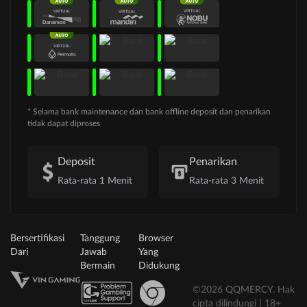
* Selama bank maintenance dan bank offline deposit dan penarikan
tidak dapat diproses
Deposit
Penarikan
Rata-rata 1 Menit
Rata-rata 3 Menit
Bersertifikasi
Tanggung
Browser
Dari
Jawab
Yang
Bermain
Didukung
©2026 QQMERCY. Hak
cipta dilindungi | 18+