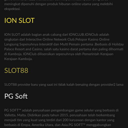
meningkat dipenuhi dengan produk hiburan online utama yang melebihi
ekspektasi.
ION SLOT
ION SLOT adalah bagian anak cabang dari IONCLUB.IONClub adalah
singkatan dari Interactive Online Network Club.Pelopor Kasino Online
Langsung Sepenuhnya Interaktif dan Multi Pemain pertama .Berbasis di Holiday
Palace Resort and Casino, salah satu kasino darat pertama dan paling dihormati
di Kamboja, IONClub dilisensikan sepenuhnya oleh Pemerintah Kerajaan
Kerajaan Kamboja.
SLOT88
SLOT88 provider baru yang saat ini tidak kalah bersaing dengan provider2 lama
PG Soft
PG SOFT™ adalah perusahaan pengembangan game seluler yang berbasis di
Valletta, Malta. Didirikan pada tahun 2015, perusahaan telah berkembang
menjadi tim yang kuat yang terdiri dari 200 karyawan dengan kantor yang
berbasis di Eropa, Amerika Utara, dan Asia.PG SOFT™ menggabungkan