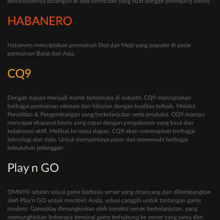
kesuksesannya dibangun di atas kemitraan yang kuat dengan pemegang lisensi.
HABANERO
Habanero menciptakan permainan Slot dan Meja yang populer di pasar
permainan Barat dan Asia.
CQ9
Dengan tujuan menjadi merek terkemuka di industri, CQ9 menciptakan
berbagai permainan rekreasi dan hiburan dengan kualitas terbaik. Melalui
Penelitian & Pengembangan yang berkelanjutan serta produksi, CQ9 mampu
mencapai ekspansi bisnis yang cepat dengan pengalaman yang kaya dan
kolaborasi aktif. Melihat ke masa depan, CQ9 akan menerapkan berbagai
teknologi dan data, Untuk memperkaya pasar dan memenuhi berbagai
kebutuhan pelanggan.
Play n GO
OMNY© adalah solusi game berbasis server yang dirancang dan dikembangkan
oleh Play'n GO untuk memberi Anda, solusi canggih untuk tantangan game
modern. Gameplay dimungkinkan oleh koneksi server berkelanjutan, yang
memungkinkan beberapa terminal game terhubung ke server yang sama dari