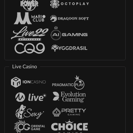
Live Casino