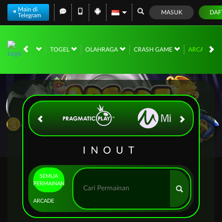
Main di
MASUK
DAF
Telegram
NO
RACE
TOGEL
OLAHRAGA
CRASH GAME
ARCADE
INOUT
SEMUA
PERMAINAN
ARCADE