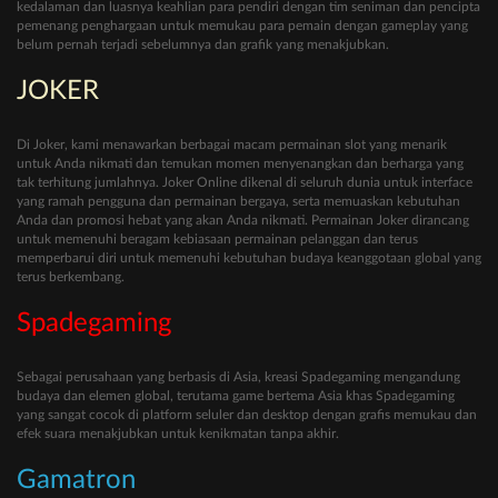
kedalaman dan luasnya keahlian para pendiri dengan tim seniman dan pencipta
pemenang penghargaan untuk memukau para pemain dengan gameplay yang
belum pernah terjadi sebelumnya dan grafik yang menakjubkan.
JOKER
Di Joker, kami menawarkan berbagai macam permainan slot yang menarik
untuk Anda nikmati dan temukan momen menyenangkan dan berharga yang
tak terhitung jumlahnya. Joker Online dikenal di seluruh dunia untuk interface
yang ramah pengguna dan permainan bergaya, serta memuaskan kebutuhan
Anda dan promosi hebat yang akan Anda nikmati. Permainan Joker dirancang
untuk memenuhi beragam kebiasaan permainan pelanggan dan terus
memperbarui diri untuk memenuhi kebutuhan budaya keanggotaan global yang
terus berkembang.
Spadegaming
Sebagai perusahaan yang berbasis di Asia, kreasi Spadegaming mengandung
budaya dan elemen global, terutama game bertema Asia khas Spadegaming
yang sangat cocok di platform seluler dan desktop dengan grafis memukau dan
efek suara menakjubkan untuk kenikmatan tanpa akhir.
Gamatron