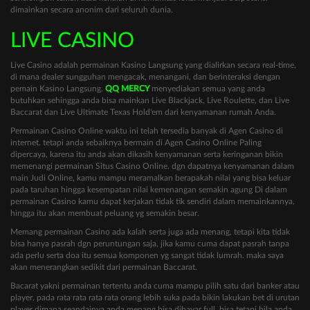
dimainkan secara anonim dari seluruh dunia.
LIVE CASINO
Live Casino adalah permainan Kasino Langsung yang dialirkan secara real-time,
di mana dealer sungguhan mengacak, menangani, dan berinteraksi dengan
pemain Kasino Langsung.
QQ MERCY
menyediakan semua yang anda
butuhkan sehingga anda bisa mainkan Live Blackjack, Live Roulette, dan Live
Baccarat dan Live Ultimate Texas Hold'em dari kenyamanan rumah Anda.
Permainan Casino Online waktu ini telah tersedia banyak di Agen Casino di
internet. tetapi anda sebaiknya bermain di Agen Casino Online Paling
dipercaya, karena itu anda akan dikasih kenyamanan serta keringanan bikin
memenangi permainan Situs Casino Online. dgn dapatnya kenyamanan dalam
main Judi Online, kamu mampu meramalkan berapakah nilai yang bisa keluar
pada taruhan hingga kesempatan nilai kemenangan semakin agung Di dalam
permainan Casino kamu dapat kerjakan tidak tik sendiri dalam memainkannya,
hingga itu akan membuat peluang yg semakin besar.
Memang permainan Casino ada kalah serta juga ada menang, tetapi kita tidak
bisa hanya pasrah dgn peruntungan saja, jika kamu cuma dapat pasrah tanpa
ada perlu serta doa itu semua komponen yg sangat tidak lumrah. maka saya
akan menerangkan sedikit dari permainan Baccarat.
Bacarat yakni permainan tertentu anda cuma mampu pilih satu dari banker atau
player, pada rata rata rata rata orang lebih suka pada bikin lakukan bet di urutan
player dimana seandainya anda menang bisa dibayar full, bisa tetapi bila anda