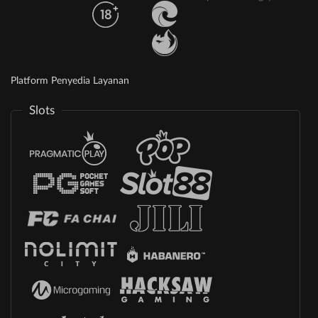
Platform Penyedia Layanan
Slots