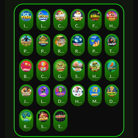
Ice Fish
Lucky Ducky
Chicken Road 2.0
Chicken Road
Forest Arrow
Hamster Run
Penalty Unlimited
Plinko Aztec
Rabbit Road
Rock Paper Scissors
Plinko 1000
Twist
Bubbles
Сoinflip
Goblin-tower
Sweet Keno
Hot-mines
Jogo Do Bicho
Joker Poker
Lucky mines
Double Online
Hilo Joker
Mines
Drop The Billionaire
Robo dice
Stairs
Triple