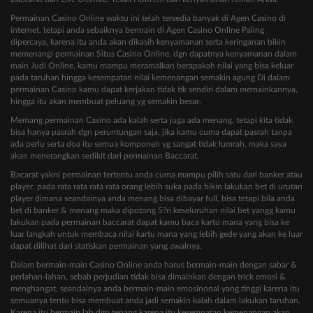
Permainan Casino Online waktu ini telah tersedia banyak di Agen Casino di
internet. tetapi anda sebaiknya bermain di Agen Casino Online Paling
dipercaya, karena itu anda akan dikasih kenyamanan serta keringanan bikin
memenangi permainan Situs Casino Online. dgn dapatnya kenyamanan dalam
main Judi Online, kamu mampu meramalkan berapakah nilai yang bisa keluar
pada taruhan hingga kesempatan nilai kemenangan semakin agung Di dalam
permainan Casino kamu dapat kerjakan tidak tik sendiri dalam memainkannya,
hingga itu akan membuat peluang yg semakin besar.
Memang permainan Casino ada kalah serta juga ada menang, tetapi kita tidak
bisa hanya pasrah dgn peruntungan saja, jika kamu cuma dapat pasrah tanpa
ada perlu serta doa itu semua komponen yg sangat tidak lumrah. maka saya
akan menerangkan sedikit dari permainan Baccarat.
Bacarat yakni permainan tertentu anda cuma mampu pilih satu dari banker atau
player, pada rata rata rata rata orang lebih suka pada bikin lakukan bet di urutan
player dimana seandainya anda menang bisa dibayar full, bisa tetapi bila anda
bet di banker & menang maka dipotong 5?ri keseluruhan nilai bet yangg kamu
lakukan pada permainan baccarat dapat kamu baca kartu mana yang bisa ke
luar langkah untuk membaca nilai kartu mana yang lebih gede yang akan ke luar
dapat dilihat dari statiskan permainan yang awalnya.
Dalam bermain-main Casino Online anda harus bermain-main dengan sabar &
perlahan-lahan, sebab perjudian tidak bisa dimainkan dengan trick emosi &
menghangat, seandainya anda bermain-main emosinonal yang tinggi karena itu
semuanya tentu bisa membuat anda jadi semakin kalah dalam lakukan taruhan.
Karena itu bermain lah dgn tenang karena itu kesempatan kemenangan akan