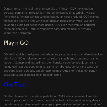
Dengan tujuan menjadi merek terkemuka di industri, CQ9 menciptakan
berbagai permainan rekreasi dan hiburan dengan kualitas terbaik. Melalui
Penelitian & Pengembangan yang berkelanjutan serta produksi, CQ9 mampu
mencapai ekspansi bisnis yang cepat dengan pengalaman yang kaya dan
kolaborasi aktif. Melihat ke masa depan, CQ9 akan menerapkan berbagai
teknologi dan data, Untuk memperkaya pasar dan memenuhi berbagai
kebutuhan pelanggan.
Play n GO
OMNY© adalah solusi game berbasis server yang dirancang dan dikembangkan
oleh Play'n GO untuk memberi Anda, solusi canggih untuk tantangan game
modern. Gameplay dimungkinkan oleh koneksi server berkelanjutan, yang
memungkinkan beberapa terminal game terhubung ke server yang sama dari
beberapa lokasi berbeda, sambil tetap memberi Anda kontrol admin penuh
pada semua aspek pengalaman bermain game.
OneTouch
OneTouch memulai operasinya pada tahun 2015 setelah menemukan celah
besar di pasar untuk permainan meja seluler berkualitas premium yang dengan
penuh semangat dan cermat menerapkan pendekatan desain "pertama seluler".