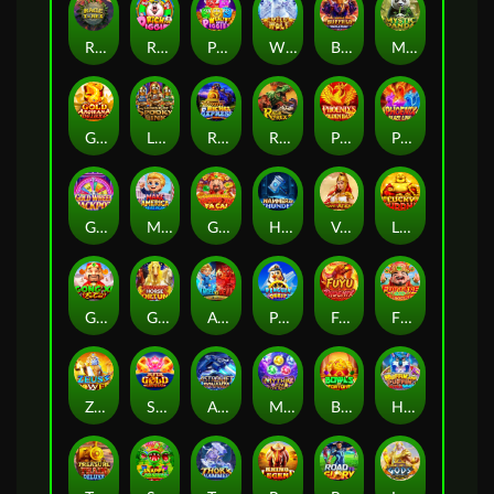
RAGE T-REX
RICH PIGGIES WORLD
PIGGIES WEALTHY ANGELIC
Wild Wolf Xtreme
Buffalo Triple Fury
Mystic Panda
GOLD AROWANA
LEGEND OF SPOOKY LINK
Riches Express
RAGE T-REX 2
Phoenix's Golden Basin
Phoenix Blaze Link
Gold Wheel Jackpot
Make America Great Again
GONG XI FA CAI
HAMMER OF THUNDER
Valiant of Athena
LUCKY BUDDHA
GONG XI FA CAI
Galloping Horse Fortune
Angel vs Devil Ultimate Goal Showdown
PENGUIN QUEST
Fuyu Phoenix
FORTUNE GOD BLESSING
ZEUS POWER
Super Gold Arowana
Astro Rift Bonanza
Mythic Gems: Five Realms
BOWLS OF FORTUNE
Huffin’ And Puffin’ Ultra Wheel