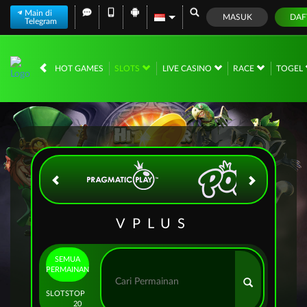
Main di
MASUK
DAF
Telegram
IDR
12,672,403,
HOT GAMES
SLOTS
LIVE CASINO
RACE
TOGEL
VPLUS
SEMUA
PERMAINAN
SLOTS
TOP
20