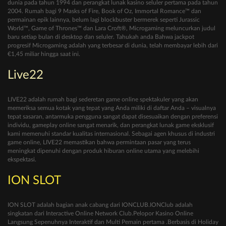
dunia pada tahun 1994 dan perangkat lunak kasino seluler pertama pada tahun
2004. Rumah bagi 9 Masks of Fire, Book of Oz, Immortal Romance™ dan
permainan epik lainnya, belum lagi blockbuster bermerek seperti Jurassic
World™, Game of Thrones™ dan Lara Croft®, Microgaming meluncurkan judul
baru setiap bulan di desktop dan seluler. Tahukah anda Bahwa jackpot
progresif Microgaming adalah yang terbesar di dunia, telah membayar lebih dari
€1,45 miliar hingga saat ini.
Live22
LIVE22 adalah rumah bagi sederetan game online spektakuler yang akan
memeriksa semua kotak yang tepat yang Anda miliki di daftar Anda – visualnya
tepat sasaran, antarmuka pengguna sangat dapat disesuaikan dengan preferensi
individu, gameplay online sangat menarik, dan perangkat lunak game eksklusif
kami memenuhi standar kualitas internasional. Sebagai agen khusus di industri
game online, LIVE22 memastikan bahwa permintaan pasar yang terus
meningkat dipenuhi dengan produk hiburan online utama yang melebihi
ekspektasi.
ION SLOT
ION SLOT adalah bagian anak cabang dari IONCLUB.IONClub adalah
singkatan dari Interactive Online Network Club.Pelopor Kasino Online
Langsung Sepenuhnya Interaktif dan Multi Pemain pertama .Berbasis di Holiday