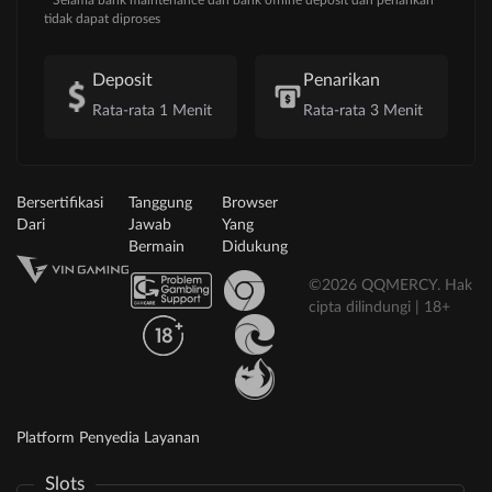
* Selama bank maintenance dan bank offline deposit dan penarikan
tidak dapat diproses
Deposit
Penarikan
Rata-rata 1 Menit
Rata-rata 3 Menit
Bersertifikasi
Tanggung
Browser
Dari
Jawab
Yang
Bermain
Didukung
©2026 QQMERCY. Hak
cipta dilindungi | 18+
Platform Penyedia Layanan
Slots