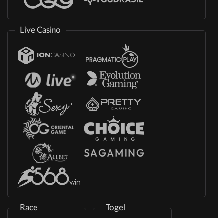
Live Casino
Race
Togel