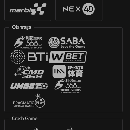
Olahraga
Crash Game