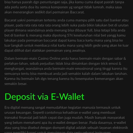
bisa hanya pasrah dgn peruntungan saja, jika kamu cuma dapat pasrah tanpa
ada perlu serta doa itu semua komponen yg sangat tidak lumrah. maka saya
akan menerangkan sedikit dari permainan Baccarat.
Bacarat yakni permainan tertentu anda cuma mampu pilih satu dari banker atau
player, pada rata rata rata rata orang lebih suka pada bikin lakukan bet di urutan
player dimana seandainya anda menang bisa dibayar full, bisa tetapi bila anda
bet di banker & menang maka dipotong 5?ri keseluruhan nilai bet yangg kamu
lakukan pada permainan baccarat dapat kamu baca kartu mana yang bisa ke
luar langkah untuk membaca nilai kartu mana yang lebih gede yang akan ke luar
dapat dilihat dari statiskan permainan yang awalnya.
Dalam bermain-main Casino Online anda harus bermain-main dengan sabar &
perlahan-lahan, sebab perjudian tidak bisa dimainkan dengan trick emosi &
menghangat, seandainya anda bermain-main emosinonal yang tinggi karena itu
semuanya tentu bisa membuat anda jadi semakin kalah dalam lakukan taruhan.
Karena itu bermain lah dgn tenang karena itu kesempatan kemenangan akan
semakin besar.
Deposit via E-Wallet
Era digital memang sangat memudahkan kegiatan manusia termasuk untuk
urusan keuangan. Seperti contohnya kehadiran e-wallet yang membuat
transaksi finansial jadi lebih cepat dan juga mudah. Masih banyak masyarakat
yang belum memahami apa itu e-wallet dengan benar. Pada dasarnya, e-wallet
atau yang bisa disebut dengan dompet digital adalah sebuah layanan elektronik
yang memiliki fungsi untuk menyimpan data serta sebagai instrumen