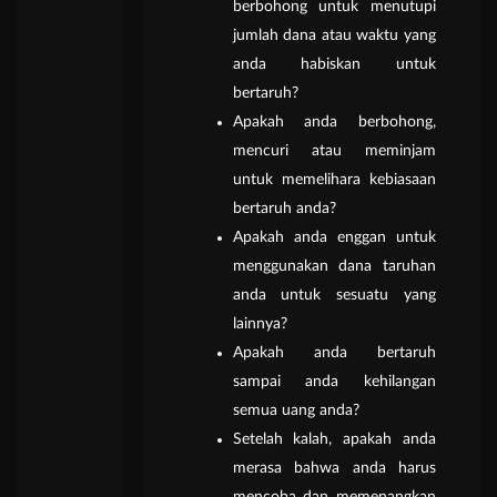
berbohong untuk menutupi
jumlah dana atau waktu yang
anda habiskan untuk
bertaruh?
Apakah anda berbohong,
mencuri atau meminjam
untuk memelihara kebiasaan
bertaruh anda?
Apakah anda enggan untuk
menggunakan dana taruhan
anda untuk sesuatu yang
lainnya?
Apakah anda bertaruh
sampai anda kehilangan
semua uang anda?
Setelah kalah, apakah anda
merasa bahwa anda harus