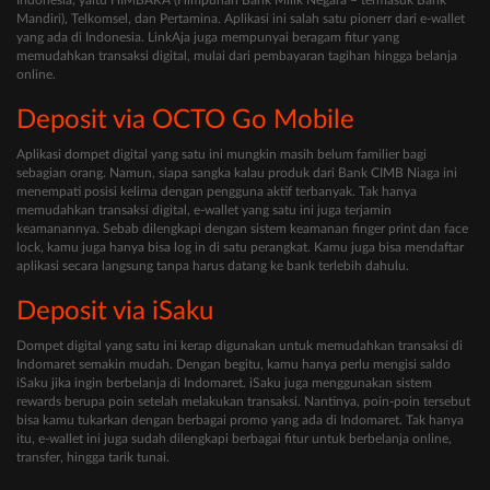
Indonesia, yaitu HIMBARA (Himpunan Bank Milik Negara – termasuk Bank
Mandiri), Telkomsel, dan Pertamina. Aplikasi ini salah satu pionerr dari e-wallet
yang ada di Indonesia. LinkAja juga mempunyai beragam fitur yang
memudahkan transaksi digital, mulai dari pembayaran tagihan hingga belanja
online.
Deposit via OCTO Go Mobile
Aplikasi dompet digital yang satu ini mungkin masih belum familier bagi
sebagian orang. Namun, siapa sangka kalau produk dari Bank CIMB Niaga ini
menempati posisi kelima dengan pengguna aktif terbanyak. Tak hanya
memudahkan transaksi digital, e-wallet yang satu ini juga terjamin
keamanannya. Sebab dilengkapi dengan sistem keamanan finger print dan face
lock, kamu juga hanya bisa log in di satu perangkat. Kamu juga bisa mendaftar
aplikasi secara langsung tanpa harus datang ke bank terlebih dahulu.
Deposit via iSaku
Dompet digital yang satu ini kerap digunakan untuk memudahkan transaksi di
Indomaret semakin mudah. Dengan begitu, kamu hanya perlu mengisi saldo
iSaku jika ingin berbelanja di Indomaret. iSaku juga menggunakan sistem
rewards berupa poin setelah melakukan transaksi. Nantinya, poin-poin tersebut
bisa kamu tukarkan dengan berbagai promo yang ada di Indomaret. Tak hanya
itu, e-wallet ini juga sudah dilengkapi berbagai fitur untuk berbelanja online,
transfer, hingga tarik tunai.