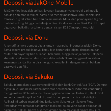
Deposit via JakOne Mobile
JakOne Mobile adalah aplikasi layanan keuangan yang terdiri dari mobile
banking dan mobile wallet. Kamu bisa menggunakannya untuk melakukan
transaksi digital sehari-hari dari dalam rumah. Mulai dari pembayaran tagihan,
mobile banking, hingga berbelanja online. Produk keluaran Bank DKI ini dapat
digunakan baik di smartphone dengan sistem iOS 7 maupun Android.
Deposit via Doku
Alternatif lainnya dompet digital untuk masyarakat Indonesia adalah Doku.
Sama seperti produk lainnya, kamu bisa bertansaksi digital dengan mudah.
Mulai dari bayar tagihan bulanan, beli pulsa, hingga belanja online. Tak perlu
khawatir soal kemanan dan privasi data, sebab Doku menggunakan sistem
keamanan ganda. Kamu bisa mengunci e-wallet ini dengan menambahkan
password dan PIN.
Deposit via Sakuku
Sakuku merupakan e-wallet yang dimiliki oleh Bank Central Asia (BCA). Dompet
digital ini cukup besar karena mayoritas perusahaan di Indonesia cenderung
menggunakan BCA untuk membayar gaji karyawannya. Untuk itu, Bank BCA
kemudian merilis aplikasi Sakuku untuk mempermudah transaksi digital.
Aplikasi ini terbagi menjadi dua jenis, yakni Sakuku dan Sakuku Plus.
Perbedaannya terdapat dari jumlah maksimal saldo yang dapat disimpan di
dalamnya. Sakuku hanya bisa menyimpan saldo maksimal hingga Rp2 juta.