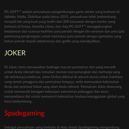
PG SOFT™ adalah perusahaan pengembangan game seluler yang berbasis di
Valletta, Malta. Didirikan pada tahun 2015, perusahaan telah berkembang
menjadi tim yang kuat yang terdiri dari 200 karyawan dengan kantor yang
berbasis di Eropa, Amerika Utara, dan Asia.PG SOFT™ menggabungkan
kedalaman dan luasnya keahlian para pendiri dengan tim seniman dan pencipta
pemenang penghargaan untuk memukau para pemain dengan gameplay yang
belum pernah terjadi sebelumnya dan grafik yang menakjubkan.
JOKER
Di Joker, kami menawarkan berbagai macam permainan slot yang menarik
untuk Anda nikmati dan temukan momen menyenangkan dan berharga yang
tak terhitung jumlahnya. Joker Online dikenal di seluruh dunia untuk interface
yang ramah pengguna dan permainan bergaya, serta memuaskan kebutuhan
Anda dan promosi hebat yang akan Anda nikmati. Permainan Joker dirancang
untuk memenuhi beragam kebiasaan permainan pelanggan dan terus
memperbarui diri untuk memenuhi kebutuhan budaya keanggotaan global yang
terus berkembang.
Spadegaming
Sebagai perusahaan yang berbasis di Asia, kreasi Spadegaming mengandung