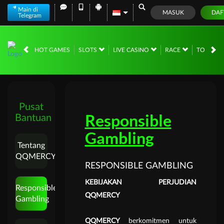
Main di
MASUK
DAF
Telegram
HOT GAMES
SLOTS
LIVE CASINO
RACE
TOGEL
Pusat
Responsible
Bantuan
Gambling
Tentang
QQMERCY
RESPONSIBLE GAMBLING
KEBIJAKAN PERJUDIAN
Responsible
QQMERCY
Gambling
QQMERCY
berkomitmen untuk