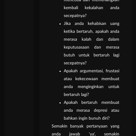
mencoba dan memenangkan
kembali kekalahan anda
secepatnya?
Jika anda kehabisan uang
ketika bertaruh, apakah anda
merasa kalah dan dalam
keputusasaan dan merasa
butuh untuk bertaruh lagi
secepatnya?
Apakah argumentasi, frustasi
atau kekecewaan membuat
anda menginginkan untuk
bertaruh lagi?
Apakah bertaruh membuat
anda merasa depresi atau
bahkan ingin bunuh diri?
Semakin banyak pertanyaan yang
anda jawab 'ya', semakin