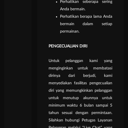
Perhatikan seberapa sering
Anda bermain.
Perhatikan berapa lama Anda
bermain dalam setiap
permainan.
PENGECUALIAN DIRI
Untuk pelanggan kami yang
menginginkan untuk membatasi
dirinya dari berjudi, kami
menyediakan fasilitas pengecualian
diri yang memungkinkan pelanggan
untuk menutup akunnya untuk
minimum waktu 6 bulan sampai 5
tahun sesuai dengan permintaan.
Silahkan hubungi Petugas Layanan
Pelanggan melalui “Live Chat” yang