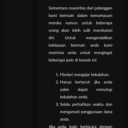
Sementara mayoritas dari pelanggan
kami bermain dalam kemampuan
mereka namun untuk beberapa
orang akan lebih sulit membatasi
diri. Untuk mengendalikan
kebiasaan bermain anda kami
meminta anda untuk mengingat
beberapa poin di bawah ini:
Hindari mengejar kekalahan.
Hanya bertaruh jika anda
yakin dapat menutup
kekalahan anda.
Selalu perhatikan waktu dan
mengamati penggunaan dana
anda.
Jika anda ingin berbicara dengan