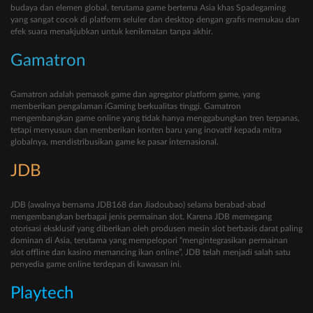
budaya dan elemen global, terutama game bertema Asia khas Spadegaming
yang sangat cocok di platform seluler dan desktop dengan grafis memukau dan
efek suara menakjubkan untuk kenikmatan tanpa akhir.
Gamatron
Gamatron adalah pemasok game dan agregator platform game, yang
memberikan pengalaman iGaming berkualitas tinggi. Gamatron
mengembangkan game online yang tidak hanya menggabungkan tren terpanas,
tetapi menyusun dan memberikan konten baru yang inovatif kepada mitra
globalnya, mendistribusikan game ke pasar internasional.
JDB
JDB (awalnya bernama JDB168 dan Jiadoubao) selama berabad-abad
mengembangkan berbagai jenis permainan slot. Karena JDB memegang
otorisasi eksklusif yang diberikan oleh produsen mesin slot berbasis darat paling
dominan di Asia, terutama yang mempelopori “mengintegrasikan permainan
slot offline dan kasino memancing ikan online”, JDB telah menjadi salah satu
penyedia game online terdepan di kawasan ini.
Playtech