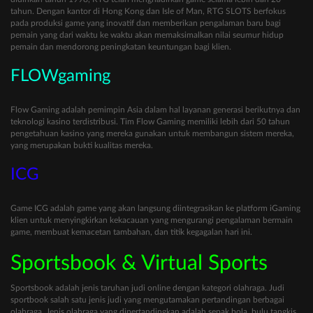
tahun. Dengan kantor di Hong Kong dan Isle of Man, RTG SLOTS berfokus
pada produksi game yang inovatif dan memberikan pengalaman baru bagi
pemain yang dari waktu ke waktu akan memaksimalkan nilai seumur hidup
pemain dan mendorong peningkatan keuntungan bagi klien.
FLOWgaming
Flow Gaming adalah pemimpin Asia dalam hal layanan generasi berikutnya dan
teknologi kasino terdistribusi. Tim Flow Gaming memiliki lebih dari 50 tahun
pengetahuan kasino yang mereka gunakan untuk membangun sistem mereka,
yang merupakan bukti kualitas mereka.
ICG
Game ICG adalah game yang akan langsung diintegrasikan ke platform iGaming
klien untuk menyingkirkan kekacauan yang mengurangi pengalaman bermain
game, membuat kemacetan tambahan, dan titik kegagalan hari ini.
Sportsbook & Virtual Sports
Sportsbook adalah jenis taruhan judi online dengan kategori olahraga. Judi
sportbook salah satu jenis judi yang mengutamakan pertandingan berbagai
olahraga. Jenis olahraga yang dipertandingkan adalah sepak bola, bulu tangkis,