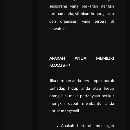
seseorang yang berkaitan dengan
taruhan anda, silahkan hubungi satu
dari organisasi yang tertera di
bawah ini.
APAKAH ANDA MEMILIKI
MASALAH?
Jika taruhan anda berdampak buruk
terhadap hidup anda atau hidup
orang lain, maka pertanyaan berikut
mungkin dapat membantu anda
untuk mengenali.
Apakah bertaruh mencegah