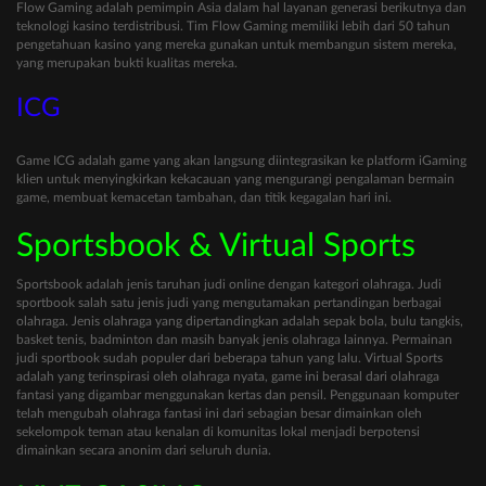
Flow Gaming adalah pemimpin Asia dalam hal layanan generasi berikutnya dan
teknologi kasino terdistribusi. Tim Flow Gaming memiliki lebih dari 50 tahun
pengetahuan kasino yang mereka gunakan untuk membangun sistem mereka,
yang merupakan bukti kualitas mereka.
ICG
Game ICG adalah game yang akan langsung diintegrasikan ke platform iGaming
klien untuk menyingkirkan kekacauan yang mengurangi pengalaman bermain
game, membuat kemacetan tambahan, dan titik kegagalan hari ini.
Sportsbook & Virtual Sports
Sportsbook adalah jenis taruhan judi online dengan kategori olahraga. Judi
sportbook salah satu jenis judi yang mengutamakan pertandingan berbagai
olahraga. Jenis olahraga yang dipertandingkan adalah sepak bola, bulu tangkis,
basket tenis, badminton dan masih banyak jenis olahraga lainnya. Permainan
judi sportbook sudah populer dari beberapa tahun yang lalu. Virtual Sports
adalah yang terinspirasi oleh olahraga nyata, game ini berasal dari olahraga
fantasi yang digambar menggunakan kertas dan pensil. Penggunaan komputer
telah mengubah olahraga fantasi ini dari sebagian besar dimainkan oleh
sekelompok teman atau kenalan di komunitas lokal menjadi berpotensi
dimainkan secara anonim dari seluruh dunia.