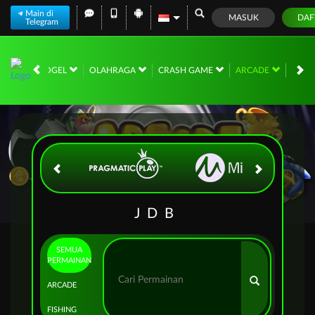
Main di
MASUK
DAF
Telegram
RACE
TOGEL
OLAHRAGA
CRASH GAME
ARCADE
POK
JDB
SEMUA
PERMAINAN
ARCADE
FISHING