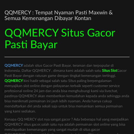
QQMERCY : Tempat Nyaman Pasti Maxwin &
Semua Kemenangan Dibayar Kontan
QQMERCY Situs Gacor
Pasti Bayar
QQMERCY
adalah situs Gacor Pasti Bayar, teraman dan terpopular di
Indonesia. Daftar QQMERCY , dimana kami adalah salah satu
Situs Slot
Gacor
Pasti Bayar dengan ratusan game dengan tingkat kemenangan tertinggi.
QQMERCY
kini hadir sebagai salah satu Situs paling berpengalaman
menyajikan slot online dengan pelayanan terbaik seperti customer service
profesional online 24 jam dan anda bisa menghubungi kami via livechat,
pastinya QQMERCY akan memberikan kemudahan kepada anda sehingga anda
bisa menikmati permainan ini jauh lebih nyaman. Anda hanya cukup
mendaftarkan diri anda sekali saja untuk bisa memainkan semua permainan
yang kami sediakan.
Kenapa QQ MERCY slot nya sangat gacor ? Ada beberapa hal yang menjadikan
QQMERCY situs gacor,salah satu nya adalah permainan slot online yang bisa
mendapatkan kemenangan yang sangat mudah di situs gacor