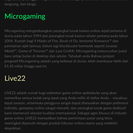
langsung, dan bingo.
Microgaming
Microgaming mengembangkan perangkat lunak kasino online sejati pertama di
dunia pada tahun 1994 dan perangkat lunak kasino seluler pertama pada tahun
2004. Rumah bagi 9 Masks of Fire, Book of Oz, Immortal Romance™ dan
permainan epik lainnya, belum lagi blockbuster bermerek seperti Jurassic
World™, Game of Thrones™ dan Lara Croft®, Microgaming meluncurkan judul
baru setiap bulan di desktop dan seluler. Tahukah anda Bahwa jackpot
progresif Microgaming adalah yang terbesar di dunia, telah membayar lebih dari
€1,45 miliar hingga saat ini.
Live22
LIVE22 adalah rumah bagi sederetan game online spektakuler yang akan
memeriksa semua kotak yang tepat yang Anda miliki di daftar Anda – visualnya
tepat sasaran, antarmuka pengguna sangat dapat disesuaikan dengan preferensi
individu, gameplay online sangat menarik, dan perangkat lunak game eksklusif
kami memenuhi standar kualitas internasional. Sebagai agen khusus di industri
game online, LIVE22 memastikan bahwa permintaan pasar yang terus
meningkat dipenuhi dengan produk hiburan online utama yang melebihi
ekspektasi.