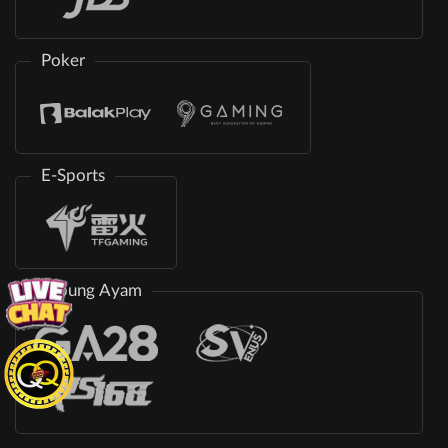
Poker
E-Sports
Sabung Ayam