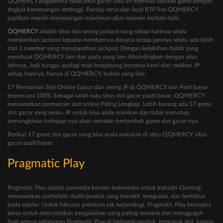
QQMERCY.Bagaimana tidak,situs gacor satu ini memiliki ratusan game dengan
tingkat kemenangan tertinggi. Pantau terus dan ikuti RTP live QQMERCY
pastikan meraih kemenangan maximum alias maxwin bertubi-tubi.
QQMERCY
adalah situs slot sering jackpot yang setiap harinya selalu
memberikan jackpot kepada membernya dimana setiap jamnya selalu ada lebih
dari 1 member yang mendapatkan jackpot. Dengan kelebihan itulah yang
membuat QQMERCY lain dari pada yang lain dibandingkan dengan situs
lainnya. Jadi tunggu apalagi mari bergabung bersama kami dan rasakan JP
setiap harinya, hanya di QQMERCY, bukan yang lain.
17 Permainan Slot Online Gacor dan sering JP di QQMERCY dan Pasti bayar
terpercaya 100% Sebagai salah satu situs slot gacor pasti bayar, QQMERCY
menawarkan permainan slot online Paling Lengkap. Lebih kurang ada 17 game
slot gacor yang selalu JP untuk bisa anda mainkan dan tidak menutup
kemungkinan kedepan nya akan semakin bertambah game slot gacor nya.
Berikut 17 game slot gacor yang bisa anda mainkan di situs QQMERCY situs
gacor pasti bayar:
Pragmatic Play
Pragmatic Play adalah penyedia konten terkemuka untuk Industri iGaming,
menawarkan portofolio multi-produk yang inovatif, teregulasi, dan berfokus
pada seluler. Untuk hiburan premium tak tertandingi. Pragmatic Play berusaha
keras untuk menciptakan pengalaman yang paling menarik dan menggugah
bagi semua pelanggan Pragmatic Play di berbagai produk, termasuk slot, kasino