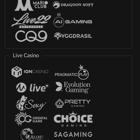
Live Casino