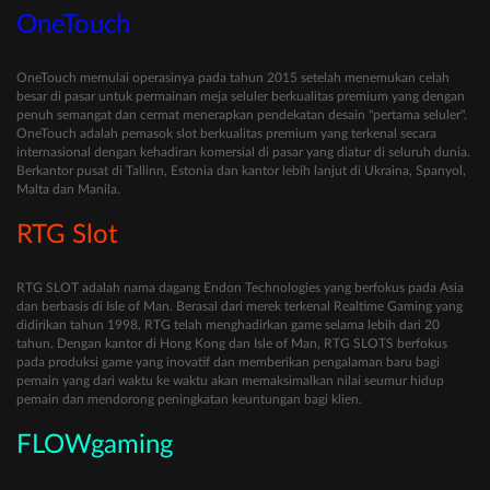
OneTouch
OneTouch memulai operasinya pada tahun 2015 setelah menemukan celah
besar di pasar untuk permainan meja seluler berkualitas premium yang dengan
penuh semangat dan cermat menerapkan pendekatan desain "pertama seluler".
OneTouch adalah pemasok slot berkualitas premium yang terkenal secara
internasional dengan kehadiran komersial di pasar yang diatur di seluruh dunia.
Berkantor pusat di Tallinn, Estonia dan kantor lebih lanjut di Ukraina, Spanyol,
Malta dan Manila.
RTG Slot
RTG SLOT adalah nama dagang Endon Technologies yang berfokus pada Asia
dan berbasis di Isle of Man. Berasal dari merek terkenal Realtime Gaming yang
didirikan tahun 1998, RTG telah menghadirkan game selama lebih dari 20
tahun. Dengan kantor di Hong Kong dan Isle of Man, RTG SLOTS berfokus
pada produksi game yang inovatif dan memberikan pengalaman baru bagi
pemain yang dari waktu ke waktu akan memaksimalkan nilai seumur hidup
pemain dan mendorong peningkatan keuntungan bagi klien.
FLOWgaming