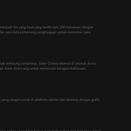
enjadi tim yang kuat yang terdiri dari 200 karyawan dengan
an dan pencipta pemenang penghargaan untuk memukau para
 terhitung jumlahnya. Joker Online dikenal di seluruh dunia
nan Joker dirancang untuk memenuhi beragam kebiasaan
ang sangat cocok di platform seluler dan desktop dengan grafis
e online yang tidak hanya menggabungkan tren terpanas, tetapi