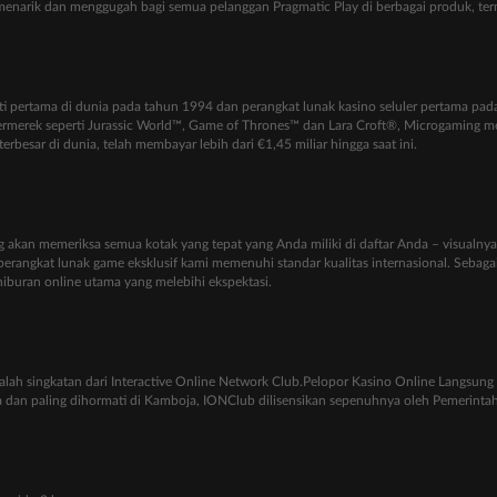
enarik dan menggugah bagi semua pelanggan Pragmatic Play di berbagai produk, term
 pertama di dunia pada tahun 1994 dan perangkat lunak kasino seluler pertama pad
rmerek seperti Jurassic World™, Game of Thrones™ dan Lara Croft®, Microgaming melu
besar di dunia, telah membayar lebih dari €1,45 miliar hingga saat ini.
 akan memeriksa semua kotak yang tepat yang Anda miliki di daftar Anda – visualnya
 perangkat lunak game eksklusif kami memenuhi standar kualitas internasional. Sebag
iburan online utama yang melebihi ekspektasi.
 singkatan dari Interactive Online Network Club.Pelopor Kasino Online Langsung S
ma dan paling dihormati di Kamboja, IONClub dilisensikan sepenuhnya oleh Pemerinta