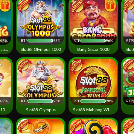
95%
RTP
95%
RTP
96%
RTP
Wukong - Black Scatter
Slot88 Olympus 1000
Bang Gacor 1000
97%
RTP
95%
RTP
98%
RTP
Starlight Princess 1000
Slot88 Olympus
Slot88 Mahjong Wins 2