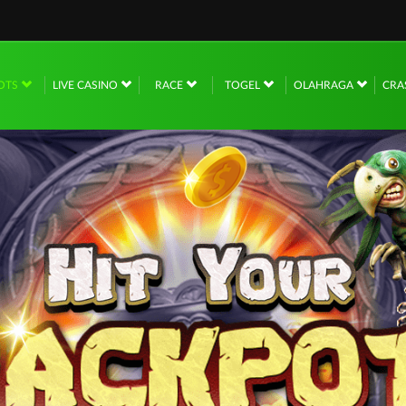
OTS
LIVE CASINO
RACE
TOGEL
OLAHRAGA
CRA