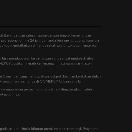
sti Bayar dengan ratusan game dengan tingkat kemenangan
ce profesional online 24 jam dan anda bisa menghubungi kami via
kup mendaftarkan diri anda sekali saja untuk bisa memainkan
ng bisa mendapatkan kemenangan yang sangat mudah di situs
e QQMERCY pastikan meraih kemenangan maximum alias maxwin
dari 1 member yang mendapatkan jackpot. Dengan kelebihan itulah
P setiap harinya, hanya di QQMERCY, bukan yang lain.
CY menawarkan permainan slot online Paling Lengkap. Lebih
ot gacor nya.
pada seluler. Untuk hiburan premium tak tertandingi. Pragmatic