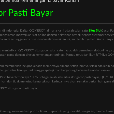
 & Semua Kemenangan Dibayar Kontan
 Pasti Bayar
lar di Indonesia. Daftar QQMERCY , dimana kami adalah salah satu
Situs Slot
Gacor Pa
berpengalaman menyajikan slot online dengan pelayanan terbaik seperti customer servi
nda sehingga anda bisa menikmati permainan ini jauh lebih nyaman. Anda hanya cu
g menjadikan QQMERCY situs gacor,salah satu nya adalah permainan slot online ya
atusan game dengan tingkat kemenangan tertinggi. Pantau terus dan ikuti RTP liv
 selalu memberikan jackpot kepada membernya dimana setiap jamnya selalu ada lebih 
gan situs lainnya. Jadi tunggu apalagi mari bergabung bersama kami dan rasakan J
sti bayar terpercaya 100% Sebagai salah satu situs slot gacor pasti bayar, QQMER
mainkan dan tidak menutup kemungkinan kedepan nya akan semakin bertambah game sl
RCY situs gacor pasti bayar:
Gaming, menawarkan portofolio multi-produk yang inovatif, teregulasi, dan berfokus 