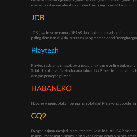
menyusun dan memberikan konten baru yang inovatif kepada mitra
JDB
JDB (awalnya bernama JDB168 dan Jiadoubao) selama berabad-aba
paling dominan di Asia, terutama yang mempelopori “mengintegras
Playtech
Playtech adalah pemasok perangkat lunak game online terbesar d
Sejak dimulainya Playtech pada tahun 1999, pendekatannya telah
dengan pemegang lisensi.
HABANERO
Habanero menciptakan permainan Slot dan Meja yang populer di 
CQ9
Dengan tujuan menjadi merek terkemuka di industri, CQ9 mencipt
mampu mencapai ekspansi bisnis yang cepat dengan pengalaman 