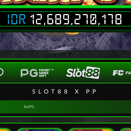
IDR
12,689,270,178
SLOT88 X PP
SLOTS