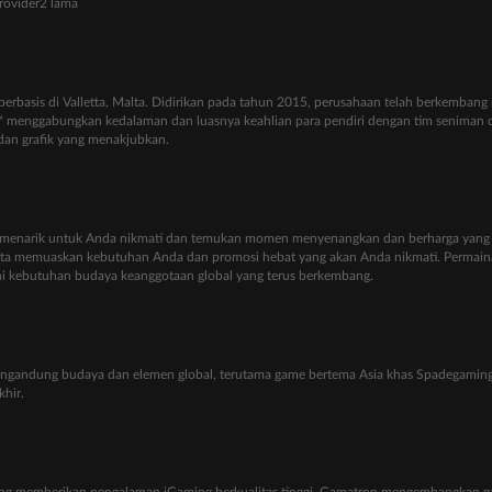
provider2 lama
asis di Valletta, Malta. Didirikan pada tahun 2015, perusahaan telah berkembang m
FT™ menggabungkan kedalaman dan luasnya keahlian para pendiri dengan tim senim
dan grafik yang menakjubkan.
menarik untuk Anda nikmati dan temukan momen menyenangkan dan berharga yang tak
erta memuaskan kebutuhan Anda dan promosi hebat yang akan Anda nikmati. Permai
i kebutuhan budaya keanggotaan global yang terus berkembang.
engandung budaya dan elemen global, terutama game bertema Asia khas Spadegaming y
hir.
ng memberikan pengalaman iGaming berkualitas tinggi. Gamatron mengembangkan gam