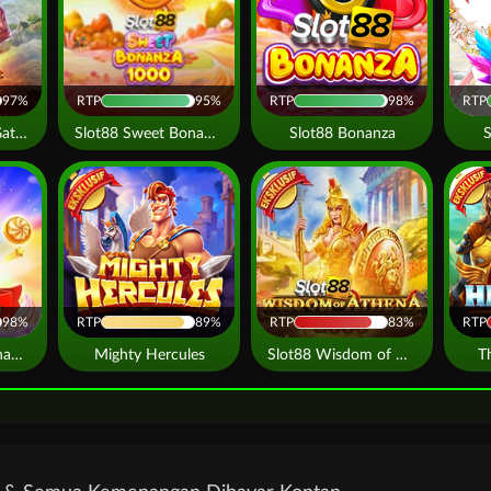
97%
RTP
95%
RTP
98%
RTP
Slot88 Gates of Gatot Kaca 1000
Slot88 Sweet Bonanza 1000
Slot88 Bonanza
S
98%
RTP
89%
RTP
83%
RTP
Slot88 Sweet Bonanza Super Scatter
Mighty Hercules
Slot88 Wisdom of Athena 1000
T