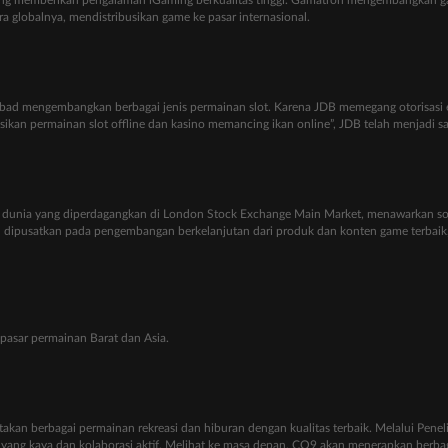
 globalnya, mendistribusikan game ke pasar internasional.
d mengembangkan berbagai jenis permainan slot. Karena JDB memegang otorisasi eksk
ikan permainan slot offline dan kasino memancing ikan online”, JDB telah menjadi sa
i dunia yang diperdagangkan di London Stock Exchange Main Market, menawarkan solus
 dipusatkan pada pengembangan berkelanjutan dari produk dan konten game terbaik,
pasar permainan Barat dan Asia.
akan berbagai permainan rekreasi dan hiburan dengan kualitas terbaik. Melalui Pene
yang kaya dan kolaborasi aktif. Melihat ke masa depan, CQ9 akan menerapkan berb